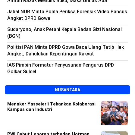
Amran Razak Menulis Buku, Maka Unhas Ada
Beranda
Indonesia
Jabal NUR Minta Polda Periksa Forensik Video Pansus
.
All
Angket DPRD Gowa
Right
Reserved
Sudaryono, Anak Petani Kepala Badan Gizi Nasional
(BGN)
Politisi PAN Minta DPRD Gowa Baca Ulang Tatib Hak
Angket, Dahulukan Kepentingan Rakyat
IAS Pimpin Formatur Penyusunan Pengurus DPD
Golkar Sulsel
NUSANTARA
Menaker Yasseierli Tekankan Kolaborasi
Kampus dan Industri
PWI Cabut Laporan terhadap Hotman