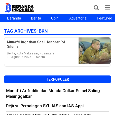
Beranda
Berita
Opini
Advertorial
Featured
Beranda
Berita
Opini
Advertorial
Featured
Beranda25
TAG ARCHIVES:
BKN
SEGMEN
Munafri Ingatkan Soal Honorer R4
Siluman
Nusantara
Jabodetabek
Sulselbar
Kota Makassar
,
,
Berita
Kota Makassar
Nusantara
13 Agustus 2025 - 3:52 pm
TERPOPULER
Munafri Arifuddin dan Musda Golkar Sulsel Saling
Meninggalkan
Déjà vu Persaingan SYL-IAS dan IAS-Appi
©
Copyright
2026