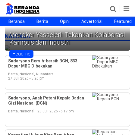
Beranda
Berita
Opini
Advertorial
Featured
Beranda
Berita
Opini
Advertorial
Featured
Beranda25
Menaker Yasseierli Tekankan Kolaborasi
NASIONAL
Kampus dan Industri
SEGMEN
Headline
Nusantara
Jabodetabek
Sulselbar
Kota Makassar
Sudaryono Bersih-bersih BGN, 833
Dapur MBG Dibekukan
,
,
Berita
Nasional
Nusantara
27 Juli 2026 - 5:26 pm
Sudaryono, Anak Petani Kepala Badan
Gizi Nasional (BGN)
,
Berita
Nasional
23 Juli 2026 - 6:17 pm
©
Copyright
2026