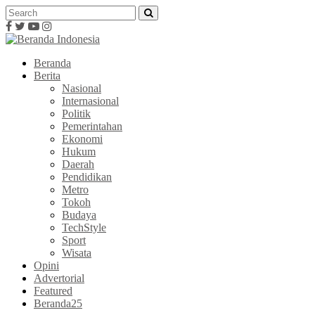
Beranda
Berita
Nasional
Internasional
Politik
Pemerintahan
Ekonomi
Hukum
Daerah
Pendidikan
Metro
Tokoh
Budaya
TechStyle
Sport
Wisata
Opini
Advertorial
Featured
Beranda25