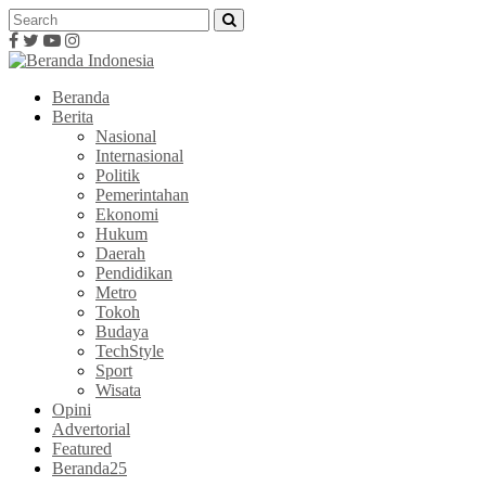
Beranda
Berita
Nasional
Internasional
Politik
Pemerintahan
Ekonomi
Hukum
Daerah
Pendidikan
Metro
Tokoh
Budaya
TechStyle
Sport
Wisata
Opini
Advertorial
Featured
Beranda25