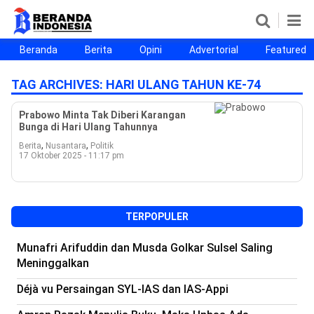
Beranda
Berita
Opini
Advertorial
Featured
Beranda
Berita
Opini
Advertorial
Featured
Beranda25
TAG ARCHIVES:
HARI ULANG TAHUN KE-74
SEGMEN
Prabowo Minta Tak Diberi Karangan
Bunga di Hari Ulang Tahunnya
Nusantara
Jabodetabek
Sulselbar
Kota Makassar
,
,
Berita
Nusantara
Politik
17 Oktober 2025 - 11:17 pm
TERPOPULER
Munafri Arifuddin dan Musda Golkar Sulsel Saling
Meninggalkan
Déjà vu Persaingan SYL-IAS dan IAS-Appi
©
Copyright
2026