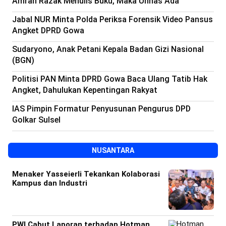
Amran Razak Menulis Buku, Maka Unhas Ada
Beranda
Indonesia
Jabal NUR Minta Polda Periksa Forensik Video Pansus
.
All
Angket DPRD Gowa
Right
Reserved
Sudaryono, Anak Petani Kepala Badan Gizi Nasional
(BGN)
Politisi PAN Minta DPRD Gowa Baca Ulang Tatib Hak
Angket, Dahulukan Kepentingan Rakyat
IAS Pimpin Formatur Penyusunan Pengurus DPD
Golkar Sulsel
NUSANTARA
Menaker Yasseierli Tekankan Kolaborasi
Kampus dan Industri
PWI Cabut Laporan terhadap Hotman