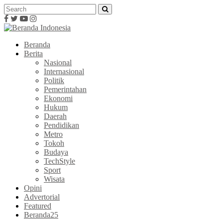
Beranda
Berita
Nasional
Internasional
Politik
Pemerintahan
Ekonomi
Hukum
Daerah
Pendidikan
Metro
Tokoh
Budaya
TechStyle
Sport
Wisata
Opini
Advertorial
Featured
Beranda25