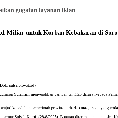
saikan gugatan layanan iklan
p1 Miliar untuk Korban Kebakaran di Sor
ok: sulselprov.goid)
Sudirman Sulaiman menyerahkan bantuan tanggap darurat kepada Peme
ai wujud kepedulian pemerintah provinsi terhadap masyarakat yang terd
Gubernur Sulsel, Kamis (28/8/2025). Bantuan diterima langsung oleh 