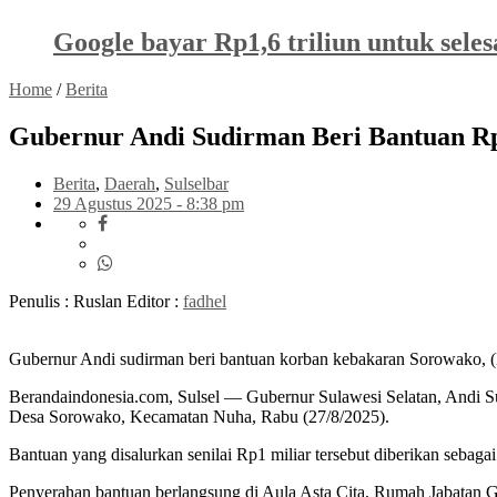
Google bayar Rp1,6 triliun untuk sele
Home
/
Berita
Gubernur Andi Sudirman Beri Bantuan R
Berita
,
Daerah
,
Sulselbar
29 Agustus 2025 - 8:38 pm
Penulis : Ruslan
Editor :
fadhel
Gubernur Andi sudirman beri bantuan korban kebakaran Sorowako, (D
Berandaindonesia.com, Sulsel — Gubernur Sulawesi Selatan, Andi 
Desa Sorowako, Kecamatan Nuha, Rabu (27/8/2025).
Bantuan yang disalurkan senilai Rp1 miliar tersebut diberikan sebag
Penyerahan bantuan berlangsung di Aula Asta Cita, Rumah Jabatan 