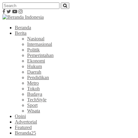
Beranda
Berita
Nasional
Internasional
Politik
Pemerintahan
Ekonomi
Hukum
Daerah
Pendidikan
Metro
Tokoh
Budaya
TechStyle
Sport
Wisata
Opini
Advertorial
Featured
Beranda25