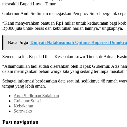
mewakili Bupati Luwu Timur.
Gubernur Andi Sudirman menegaskan Pemprov Sulsel bergerak cepa
“Kami menyerahkan bantuan Rp1 miliar untuk kedaruratan bagi korba
Rp300 juta untuk beras dan kebutuhan harian lainnya,” ungkapnya.
Baca Juga
Dimyati Natakusumah Optimis Koperasi Dongkr
Sementara itu, Kepala Dinas Kesehatan Luwu Timur, dr Adnan Kasim 
“Alhamdulillah tadi sudah diserahkan oleh Bapak Gubernur. Atas nam
dalam meringankan beban warga kita yang sedang tertimpa musibah,
Sebagai informasi berdasarkan data saat ini, sedikitnya 48 rumah wa
tempat yang lebih aman.
Andi Sudirman Sulaiman
Gubenur Sulsel
Kebakaran
Sorowako
Post navigation