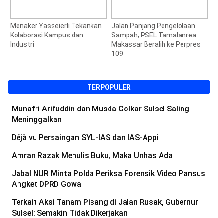
Menaker Yasseierli Tekankan
Jalan Panjang Pengelolaan
U
Kolaborasi Kampus dan
Sampah, PSEL Tamalanrea
K
Industri
Makassar Beralih ke Perpres
B
109
TERPOPULER
Munafri Arifuddin dan Musda Golkar Sulsel Saling
Meninggalkan
Déjà vu Persaingan SYL-IAS dan IAS-Appi
Amran Razak Menulis Buku, Maka Unhas Ada
Jabal NUR Minta Polda Periksa Forensik Video Pansus
Angket DPRD Gowa
Terkait Aksi Tanam Pisang di Jalan Rusak, Gubernur
Sulsel: Semakin Tidak Dikerjakan