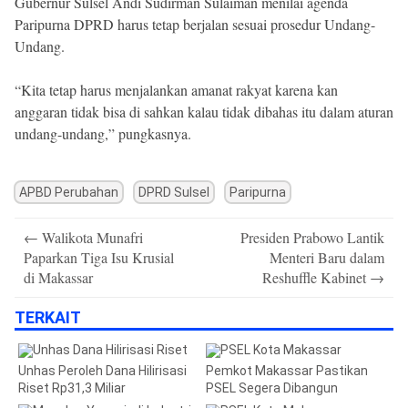
Gubernur Sulsel Andi Sudirman Sulaiman menilai agenda
Paripurna DPRD harus tetap berjalan sesuai prosedur Undang-
Undang.
“Kita tetap harus menjalankan amanat rakyat karena kan
anggaran tidak bisa di sahkan kalau tidak dibahas itu dalam aturan
undang-undang,” pungkasnya.
APBD Perubahan
DPRD Sulsel
Paripurna
Post
←
Walikota Munafri
Presiden Prabowo Lantik
navigation
Paparkan Tiga Isu Krusial
Menteri Baru dalam
di Makassar
Reshuffle Kabinet
→
TERKAIT
Unhas Peroleh Dana Hilirisasi
Pemkot Makassar Pastikan
Riset Rp31,3 Miliar
PSEL Segera Dibangun