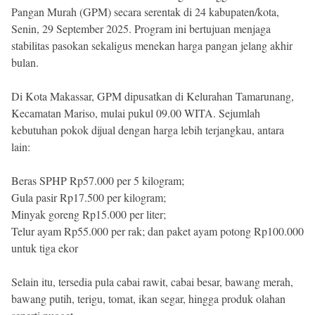
Beranda
Pangan Murah (GPM) secara serentak di 24 kabupaten/kota,
Indonesia
Senin, 29 September 2025. Program ini bertujuan menjaga
.
All
stabilitas pasokan sekaligus menekan harga pangan jelang akhir
Right
Reserved
bulan.
Di Kota Makassar, GPM dipusatkan di Kelurahan Tamarunang,
Kecamatan Mariso, mulai pukul 09.00 WITA. Sejumlah
kebutuhan pokok dijual dengan harga lebih terjangkau, antara
lain:
Beras SPHP Rp57.000 per 5 kilogram;
Gula pasir Rp17.500 per kilogram;
Minyak goreng Rp15.000 per liter;
Telur ayam Rp55.000 per rak; dan paket ayam potong Rp100.000
untuk tiga ekor
Selain itu, tersedia pula cabai rawit, cabai besar, bawang merah,
bawang putih, terigu, tomat, ikan segar, hingga produk olahan