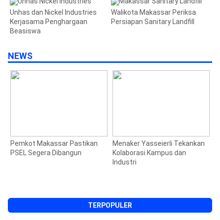
Unhas dan Nickel Industries
Walikota Makassar Periksa
Kerjasama Penghargaan
Persiapan Sanitary Landfill
Beasiswa
NEWS
Pemkot Makassar Pastikan
Menaker Yasseierli Tekankan
J
PSEL Segera Dibangun
Kolaborasi Kampus dan
S
Industri
M
1
TERPOPULER