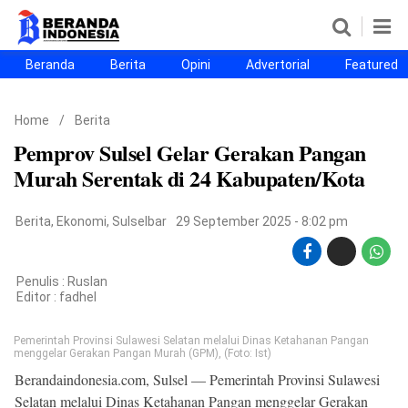
Beranda
Berita
Opini
Advertorial
Featured
Beranda
Berita
Opini
Advertorial
Featured
Beranda25
Home
/
Berita
SEGMEN
Pemprov Sulsel Gelar Gerakan Pangan
Nusantara
Jabodetabek
Sulselbar
Kota Makassar
Murah Serentak di 24 Kabupaten/Kota
Berita
,
Ekonomi
,
Sulselbar
29 September 2025 - 8:02 pm
Penulis : Ruslan
Editor :
fadhel
Pemerintah Provinsi Sulawesi Selatan melalui Dinas Ketahanan Pangan
menggelar Gerakan Pangan Murah (GPM), (Foto: Ist)
Berandaindonesia.com, Sulsel — Pemerintah Provinsi Sulawesi
©
Copyright
Selatan melalui Dinas Ketahanan Pangan menggelar Gerakan
2026