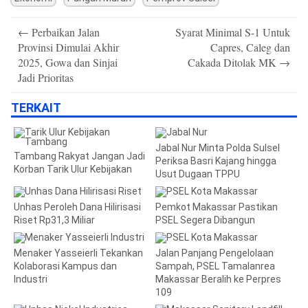
Post
←
Perbaikan Jalan
Syarat Minimal S-1 Untuk
navigation
Provinsi Dimulai Akhir
Capres, Caleg dan
2025, Gowa dan Sinjai
Cakada Ditolak MK
→
Jadi Prioritas
TERKAIT
Jabal Nur Minta Polda Sulsel
Tambang Rakyat Jangan Jadi
Periksa Basri Kajang hingga
Korban Tarik Ulur Kebijakan
Usut Dugaan TPPU
Unhas Peroleh Dana Hilirisasi
Pemkot Makassar Pastikan
Riset Rp31,3 Miliar
PSEL Segera Dibangun
Menaker Yasseierli Tekankan
Jalan Panjang Pengelolaan
Kolaborasi Kampus dan
Sampah, PSEL Tamalanrea
Industri
Makassar Beralih ke Perpres
109