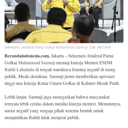
Beranda
Indonesia
.
All
Right
Reserved
Sekretaris Jenderal Partai Golkar Muhammad Sarmuji. Dok: ANTARA
Berandaindonesia.com,
Jakarta – Sekretaris Jenderal Partai
Golkar
Muhammad Sarmuji
memuji kinerja Menteri ESDM
Bahlil Lahadalia
di tengah maraknya framing negatif di ruang
publik. Meski demikian, Sarmuji justru memberikan apresiasi
tinggi atas kinerja Ketua Umum Golkar di Kabinet Merah Putih.
Lebih lanjut, Sarmuji juga menegaskan bahwa masyarakat
ternyata lebih cerdas dalam menilai kinerja menteri. Menurutnya,
narasi negatif yang sengaja pihak tertentu bentuk untuk
menjatuhkan Bahlil tidak menjerat publik.