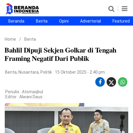
Beranda
Berita
Opini
Advertorial
Featured
Beranda
Berita
Opini
Advertorial
Featured
Beranda25
Home
/
Berita
SEGMEN
Bahlil Dipuji Sekjen Golkar di Tengah
Nusantara
Jabodetabek
Sulselbar
Kota Makassar
Framing Negatif Dari Publik
Berita
,
Nusantara
,
Politik
15 Oktober 2025 - 2:40 pm
Penulis : Atomaqbul
Editor :
Alwani Daus
©
Copyright
2026