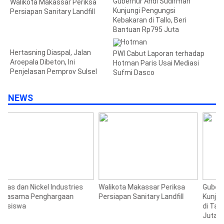
Gubernur Andi Sudirman
Walikota Makassar Periksa
Kunjungi Pengungsi
Persiapan Sanitary Landfill
Kebakaran di Tallo, Beri
Bantuan Rp795 Juta
Hertasning Diaspal, Jalan
PWI Cabut Laporan terhadap
Aroepala Dibeton, Ini
Hotman Paris Usai Mediasi
Penjelasan Pemprov Sulsel
Sufmi Dasco
NEWS
Walikota Makassar Periksa
Gubernur Andi Sudirman
H
Persiapan Sanitary Landfill
Kunjungi Pengungsi Kebakaran
A
di Tallo, Beri Bantuan Rp795
P
Juta