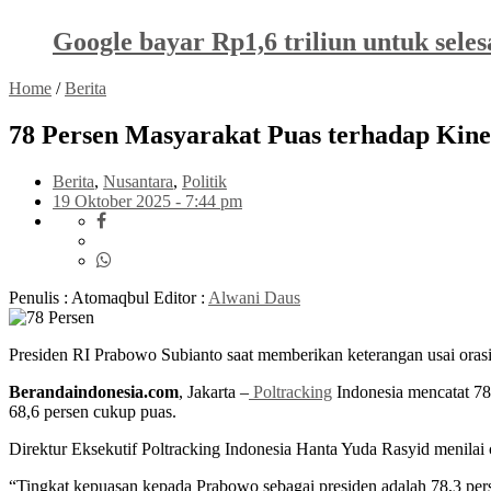
Google bayar Rp1,6 triliun untuk sele
Home
/
Berita
78 Persen Masyarakat Puas terhadap Kine
Berita
,
Nusantara
,
Politik
19 Oktober 2025 - 7:44 pm
Penulis : Atomaqbul
Editor :
Alwani Daus
Presiden RI Prabowo Subianto saat memberikan keterangan usai ora
Berandaindonesia.com
, Jakarta –
Poltracking
Indonesia mencatat 78
68,6 persen cukup puas.
Direktur Eksekutif Poltracking Indonesia Hanta Yuda Rasyid menilai 
“Tingkat kepuasan kepada Prabowo sebagai presiden adalah 78,3 persen