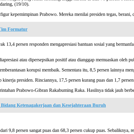
daring, (19/10).
 figur kepemimpinan Prabowo. Mereka menilai presiden tegas, berani
Tim Formatur
yak 13,4 persen responden mengapresiasi bantuan sosial yang bermanf
iapresiasi atau dipersepsikan positif atau dianggap memuaskan oleh pub
pemberantasan korupsi membaik. Sementara itu, 8,5 persen lainnya me
ap kinerja presiden. Rinciannya, 17,5 persen kurang puas dan 1,7 persen
intahan Prabowo-Gibran Rakabuming Raka. Hasilnya tidak jauh berbeda
o Bidang Ketenagakerjaan dan Kesejahteraan Buruh
ari 9,8 persen sangat puas dan 68,3 persen cukup puas. Sebaliknya, 