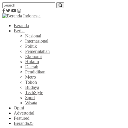
Beranda
Berita
Nasional
Internasional
Politik
Pemerintahan
Ekonomi
Hukum
Daerah
Pendidikan
Metro
Tokoh
Budaya
TechStyle
Sport
Wisata
Opini
Advertorial
Featured
Beranda25