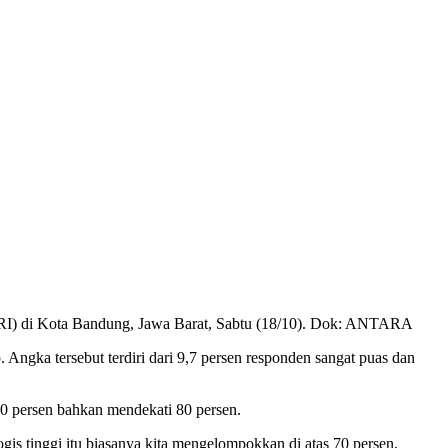
UKRI) di Kota Bandung, Jawa Barat, Sabtu (18/10). Dok: ANTARA
 Angka tersebut terdiri dari 9,7 persen responden sangat puas dan
 70 persen bahkan mendekati 80 persen.
ogis tinggi itu biasanya kita mengelompokkan di atas 70 persen,