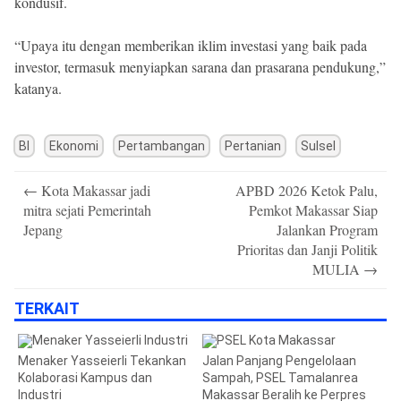
kondusif.
“Upaya itu dengan memberikan iklim investasi yang baik pada
investor, termasuk menyiapkan sarana dan prasarana pendukung,”
katanya.
BI
Ekonomi
Pertambangan
Pertanian
Sulsel
Post
←
Kota Makassar jadi
APBD 2026 Ketok Palu,
navigation
mitra sejati Pemerintah
Pemkot Makassar Siap
Jepang
Jalankan Program
Prioritas dan Janji Politik
MULIA
→
TERKAIT
Menaker Yasseierli Tekankan
Jalan Panjang Pengelolaan
Kolaborasi Kampus dan
Sampah, PSEL Tamalanrea
Industri
Makassar Beralih ke Perpres