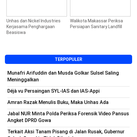
Unhas dan Nickel Industries
Walikota Makassar Periksa
G
Kerjasama Penghargaan
Persiapan Sanitary Landfill
K
Beasiswa
d
J
TERPOPULER
Munafri Arifuddin dan Musda Golkar Sulsel Saling
Meninggalkan
Déjà vu Persaingan SYL-IAS dan IAS-Appi
Amran Razak Menulis Buku, Maka Unhas Ada
Jabal NUR Minta Polda Periksa Forensik Video Pansus
Angket DPRD Gowa
Terkait Aksi Tanam Pisang di Jalan Rusak, Gubernur