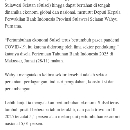
Beranda
Sulawesi Selatan (Sulsel) hingga dapat bertahan di tengah
Indonesia
dinamika ekonomi global dan nasional, menurut Deputi Kepala
.
All
Perwakilan Bank Indonesia Provinsi Sulawesi Selatan Wahyu
Right
Reserved
Purnama.
“Pertumbuhan ekonomi Sulsel terus bertumbuh pasca pandemi
COVID-19, itu karena didorong oleh lima sektor pendukung,”
katanya disela Pertemuan Tahunan Bank Indonesia 2025 di
Makassar, Jumat (28/11) malam.
Wahyu mengatakan kelima sektor tersebut adalah sektor
pertanian, perdagangan, industri pengolahan, konstruksi dan
pertambangan.
Lebih lanjut ia mengatakan pertumbuhan ekonomi Sulsel terus
tumbuh positif beberapa tahun terakhir, dan pada triwulan III-
2025 tercatat 5,1 persen atau melampaui pertumbuhan ekonomi
nasional 5,01 persen.