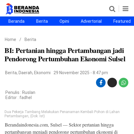
Beranda
Berita
Opini
Advertorial
Featured
Beranda
Berita
Opini
Advertorial
Featured
Beranda25
Home
/
Berita
SEGMEN
BI: Pertanian hingga Pertambangan jadi
Nusantara
Jabodetabek
Sulselbar
Kota Makassar
Pendorong Pertumbuhan Ekonomi Sulsel
Berita
,
Daerah
,
Ekonomi
29 November 2025 - 8:47 pm
Penulis : Ruslan
Editor :
fadhel
Dua Pekerja Tambang Melakukan Penanaman Kembali Pohon di Lahan
Pertambangan, (Dok: Ist)
Berandaindonesia.com, Sulsel — Sektor pertanian hingga
©
Copyright
pertambangan menjadi pendorong pertumbuhan ekonomi di
2026