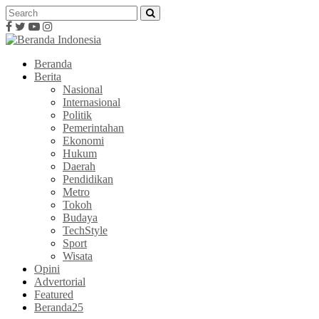
Beranda
Berita
Nasional
Internasional
Politik
Pemerintahan
Ekonomi
Hukum
Daerah
Pendidikan
Metro
Tokoh
Budaya
TechStyle
Sport
Wisata
Opini
Advertorial
Featured
Beranda25