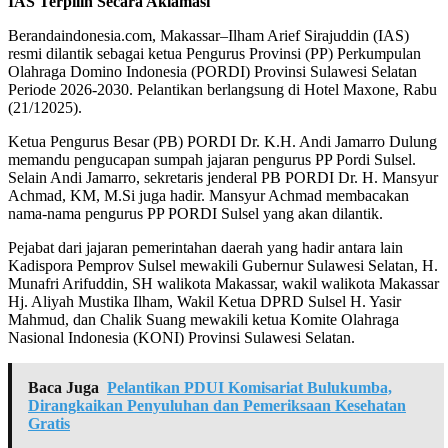
IAS Terpilih Secara Aklamasi
Berandaindonesia.com, Makassar–Ilham Arief Sirajuddin (IAS)
resmi dilantik sebagai ketua Pengurus Provinsi (PP) Perkumpulan
Olahraga Domino Indonesia (PORDI) Provinsi Sulawesi Selatan
Periode 2026-2030. Pelantikan berlangsung di Hotel Maxone, Rabu
(21/12025).
Ketua Pengurus Besar (PB) PORDI Dr. K.H. Andi Jamarro Dulung
memandu pengucapan sumpah jajaran pengurus PP Pordi Sulsel.
Selain Andi Jamarro, sekretaris jenderal PB PORDI Dr. H. Mansyur
Achmad, KM, M.Si juga hadir. Mansyur Achmad membacakan
nama-nama pengurus PP PORDI Sulsel yang akan dilantik.
Pejabat dari jajaran pemerintahan daerah yang hadir antara lain
Kadispora Pemprov Sulsel mewakili Gubernur Sulawesi Selatan, H.
Munafri Arifuddin, SH walikota Makassar, wakil walikota Makassar
Hj. Aliyah Mustika Ilham, Wakil Ketua DPRD Sulsel H. Yasir
Mahmud, dan Chalik Suang mewakili ketua Komite Olahraga
Nasional Indonesia (KONI) Provinsi Sulawesi Selatan.
Baca Juga
Pelantikan PDUI Komisariat Bulukumba,
Dirangkaikan Penyuluhan dan Pemeriksaan Kesehatan
Gratis