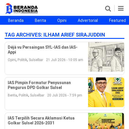
Beranda
Berita
Opini
Advertorial
Featured
Beranda
Berita
Opini
Advertorial
Featured
Beranda25
TAG ARCHIVES:
ILHAM ARIEF SIRAJUDDIN
SEGMEN
Déjà vu Persaingan SYL-IAS dan IAS-
Appi
Nusantara
Jabodetabek
Sulselbar
Kota Makassar
,
,
Opini
Politik
Sulselbar
21 Juli 2026 - 10:05 am
IAS Pimpin Formatur Penyusunan
Pengurus DPD Golkar Sulsel
,
,
Berita
Politik
Sulselbar
20 Juli 2026 - 7:59 pm
IAS Terpilih Secara Aklamasi Ketua
©
Golkar Sulsel 2026-2031
Copyright
2026