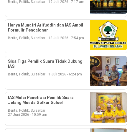
,
,
Berita
Politik
Sulselbar
19 Juli 2026 - 7:17 am
Beranda
Indonesia
.
All
Right
Reserved
Hanya Munafri Arifuddin dan IAS Ambil
Formulir Pencalonan
,
,
Berita
Politik
Sulselbar
13 Juli 2026 - 7:54 pm
Sisa Tiga Pemilik Suara Tidak Dukung
IAS
,
,
Berita
Politik
Sulselbar
1 Juli 2026 - 6:24 pm
IAS Mulai Panetrasi Pemilik Suara
Jelang Musda Golkar Sulsel
,
,
Berita
Politik
Sulselbar
27 Juni 2026 - 10:59 am