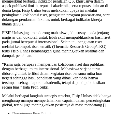
memperkuat berbagai indikator penilaian QS, khususnya dalam
aspek publikasi ilmiah, reputasi akademik, serta reputasi lulusan di
dunia kerja. Fisip Unhas terus melakukan upaya ini melalui
peningkatan kolaborasi riset, penguatan program pascasarjana, serta
dukungan pendanaan fakultas untuk berbagai indikator kinerja
utama (IKU).
FISIP Unhas juga mendorong mahasiswa, khususnya pada jenjang
magister dan doktoral, untuk lebih aktif mempublikasikan hasil riset
pada jurnal bereputasi internasional. Selain itu, penguatan riset
melalui kelompok riset tematik (Thematic Research Group/TRG)
terus Fisip Unhas kembangkan guna meningkatkan kualitas dan
dampak penelitian.
“Kami juga berupaya memperluas kolaborasi riset dan publikasi
dengan berbagai mitra internasional. Mahasiswa sarjana turut
didorong untuk terlibat dalam kegiatan riset bersama mitra luar
negeri sehingga hasil penelitian yang dihasilkan tidak hanya
tersimpan sebagai laporan akademik, tetapi dapat dipublikasikan
secara luas,” kata Prof. Sukri.
Melalui berbagai langkah strategis tersebut, Fisip Unhas tidak hanya
mengharap mampu mempertahankan capaian dalam pemeringkatan
global, tetapi juga meningkatkan posisinya di masa mendatang.[]
Departemen Ilmu Politik