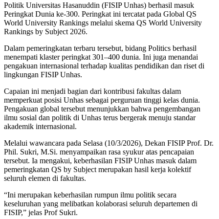
Politik Universitas Hasanuddin (FISIP Unhas) berhasil masuk
Peringkat Dunia ke-300. Peringkat ini tercatat pada Global QS
World University Rankings melalui skema QS World University
Rankings by Subject 2026.
Dalam pemeringkatan terbaru tersebut, bidang Politics berhasil
menempati klaster peringkat 301–400 dunia. Ini juga menandai
pengakuan internasional terhadap kualitas pendidikan dan riset di
lingkungan FISIP Unhas.
Capaian ini menjadi bagian dari kontribusi fakultas dalam
memperkuat posisi Unhas sebagai perguruan tinggi kelas dunia.
Pengakuan global tersebut menunjukkan bahwa pengembangan
ilmu sosial dan politik di Unhas terus bergerak menuju standar
akademik internasional.
Melalui wawancara pada Selasa (10/3/2026), Dekan FISIP Prof. Dr.
Phil. Sukri, M.Si. menyampaikan rasa syukur atas pencapaian
tersebut. Ia mengakui, keberhasilan FISIP Unhas masuk dalam
pemeringkatan QS by Subject merupakan hasil kerja kolektif
seluruh elemen di fakultas.
“Ini merupakan keberhasilan rumpun ilmu politik secara
keseluruhan yang melibatkan kolaborasi seluruh departemen di
FISIP,” jelas Prof Sukri.