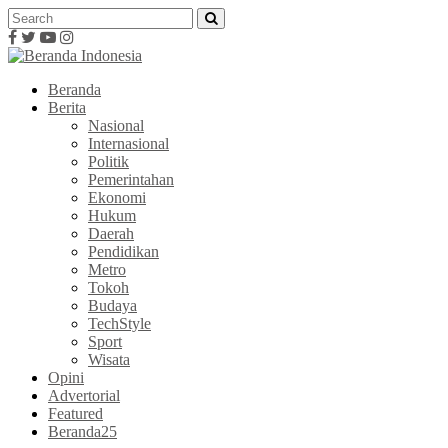
Beranda
Berita
Nasional
Internasional
Politik
Pemerintahan
Ekonomi
Hukum
Daerah
Pendidikan
Metro
Tokoh
Budaya
TechStyle
Sport
Wisata
Opini
Advertorial
Featured
Beranda25