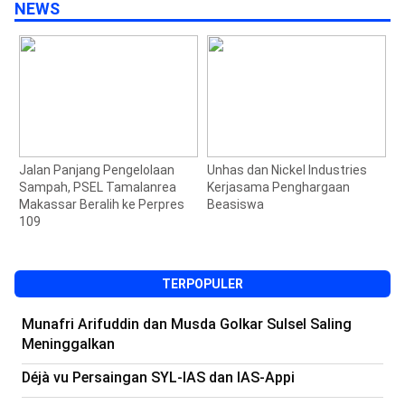
NEWS
n
Jalan Panjang Pengelolaan
Unhas dan Nickel Industries
W
Sampah, PSEL Tamalanrea
Kerjasama Penghargaan
P
Makassar Beralih ke Perpres
Beasiswa
109
TERPOPULER
Munafri Arifuddin dan Musda Golkar Sulsel Saling
Meninggalkan
Déjà vu Persaingan SYL-IAS dan IAS-Appi