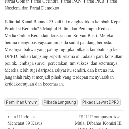
Partai Golkar, Partai Gerindra, Partai PAN, Partai PKB, Partai
Nasdem, dan Partai Demokrat.
Editorial Kanal Beranda25 kali ini menghadirkan kembali Kepala
Produksi Beranda25 Maqbul Halim dan Pemimpin Redaksi
Media Online Berandaindonesia.com Sofyan Basri. Mereka
berdua mengupas gagasan ini pada sudut pandang berbeda.
Misalnya, bahwa yang paling rugi jika pilkada kembali lagi ke
DPRD, bukan langsung seperti selama ini, adalah para konsultan
politik, lembaga survei, percetakan, tim sukses, dan seterusnya.
Mereka lebih rugi daripada rakyat itu sendiri, dan karena itu,
janganlah rakyat menjadi pihak yang terdepan menyuarakan
ketidak-setujuan dan kecemasan.
Pemilihan Umum
Pilkada Langsung
Pilkada Lewat DPRD
Post
←
AJI Indonesia
RUU Perampasan Aset
navigation
Mencatat 89 Kasus
Mulai Dibahas Komisi III