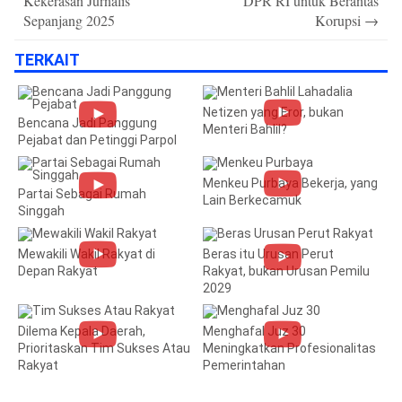
Kekerasan Jurnalis
DPR RI untuk Berantas
Sepanjang 2025
Korupsi
→
TERKAIT
Netizen yang Eror, bukan
Bencana Jadi Panggung
Menteri Bahlil?
Pejabat dan Petinggi Parpol
Menkeu Purbaya Bekerja, yang
Partai Sebagai Rumah
Lain Berkecamuk
Singgah
Mewakili Wakil Rakyat di
Beras itu Urusan Perut
Depan Rakyat
Rakyat, bukan Urusan Pemilu
2029
Dilema Kepala Daerah,
Menghafal Juz 30
Prioritaskan Tim Sukses Atau
Meningkatkan Profesionalitas
Rakyat
Pemerintahan