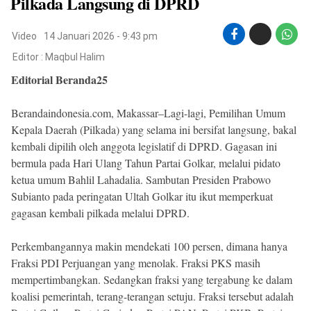
Pilkada Langsung di DPRD
Beranda
Indonesia
.
Video
14 Januari 2026 - 9:43 pm
All
Right
Editor :
Maqbul Halim
Reserved
Editorial Beranda25
Berandaindonesia.com, Makassar–Lagi-lagi, Pemilihan Umum
Kepala Daerah (Pilkada) yang selama ini bersifat langsung, bakal
kembali dipilih oleh anggota legislatif di DPRD. Gagasan ini
bermula pada Hari Ulang Tahun Partai Golkar, melalui pidato
ketua umum Bahlil Lahadalia. Sambutan Presiden Prabowo
Subianto pada peringatan Ultah Golkar itu ikut memperkuat
gagasan kembali pilkada melalui DPRD.
Perkembangannya makin mendekati 100 persen, dimana hanya
Fraksi PDI Perjuangan yang menolak. Fraksi PKS masih
mempertimbangkan. Sedangkan fraksi yang tergabung ke dalam
koalisi pemerintah, terang-terangan setuju. Fraksi tersebut adalah