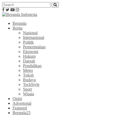
Beranda
Berita
Nasional
Internasional
Politik
Pemerintahan
Ekonomi
Hukum
Daerah
Pendidikan
Metro
Tokoh
Budaya
TechStyle
Sport
Wisata
Opini
Advertorial
Featured
Beranda25