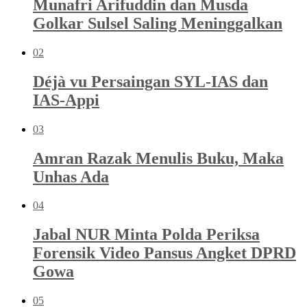
Munafri Arifuddin dan Musda
Golkar Sulsel Saling Meninggalkan
02
Déjà vu Persaingan SYL-IAS dan
IAS-Appi
03
Amran Razak Menulis Buku, Maka
Unhas Ada
04
Jabal NUR Minta Polda Periksa
Forensik Video Pansus Angket DPRD
Gowa
05