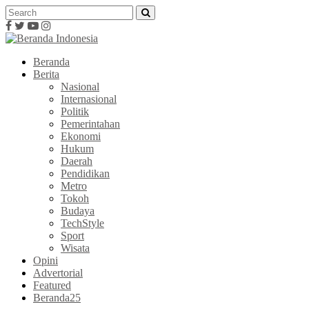
Beranda
Berita
Nasional
Internasional
Politik
Pemerintahan
Ekonomi
Hukum
Daerah
Pendidikan
Metro
Tokoh
Budaya
TechStyle
Sport
Wisata
Opini
Advertorial
Featured
Beranda25