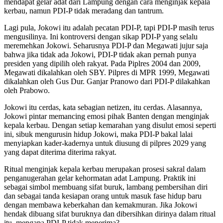
mendapat gelar adat dari Lampung dengan cara menginjak kepala
kerbau, namun PDI-P tidak meradang dan tantrum.
Lagi pula, Jokowi itu adalah pecatan PDI-P, tapi PDI-P masih terus
mengusilinya. Ini kontroversi dengan sikap PDI-P yang selalu
meremehkan Jokowi. Seharusnya PDI-P dan Megawati jujur saja
bahwa jika tidak ada Jokowi, PDI-P tidak akan pernah punya
presiden yang dipilih oleh rakyat. Pada Piplres 2004 dan 2009,
Megawati dikalahkan oleh SBY. Pilpres di MPR 1999, Megawati
dikalahkan oleh Gus Dur. Ganjar Pranowo dari PDI-P dilakahkan
oleh Prabowo.
Jokowi itu cerdas, kata sebagian netizen, itu cerdas. Alasannya,
Jokowi pintar memancing emosi pihak Banten dengan menginjak
kepala kerbau. Dengan setiap kemarahan yang disulut emosi seperti
ini, sibuk mengurusin hidup Jokowi, maka PDI-P bakal lalai
menyiapkan kader-kadernya untuk diusung di pilpres 2029 yang
yang dapat diterima diterima rakyat.
Ritual menginjak kepala kerbau merupakan prosesi sakral dalam
penganugerahan gelar kehormatan adat Lampung. Praktik ini
sebagai simbol membuang sifat buruk, lambang pembersihan diri
dan sebagai tanda kesiapan orang untuk masuk fase hidup baru
dengan membawa keberkahan dan kemakmuran. Jika Jokowi
hendak dibuang sifat buruknya dan dibersihkan dirinya dalam ritual
itu, mengapa PDI-P tidak menerima?