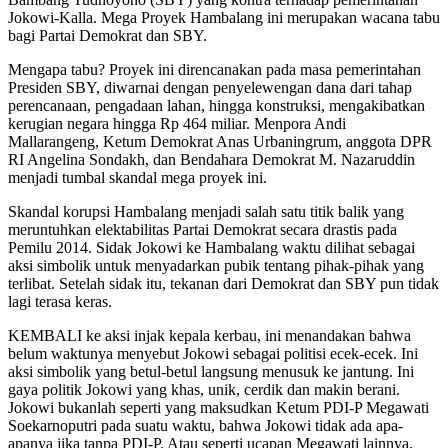
Jokowi-Kalla. Mega Proyek Hambalang ini merupakan wacana tabu
bagi Partai Demokrat dan SBY.
Mengapa tabu? Proyek ini direncanakan pada masa pemerintahan
Presiden SBY, diwarnai dengan penyelewengan dana dari tahap
perencanaan, pengadaan lahan, hingga konstruksi, mengakibatkan
kerugian negara hingga Rp 464 miliar. Menpora Andi
Mallarangeng, Ketum Demokrat Anas Urbaningrum, anggota DPR
RI Angelina Sondakh, dan Bendahara Demokrat M. Nazaruddin
menjadi tumbal skandal mega proyek ini.
Skandal korupsi Hambalang menjadi salah satu titik balik yang
meruntuhkan elektabilitas Partai Demokrat secara drastis pada
Pemilu 2014. Sidak Jokowi ke Hambalang waktu dilihat sebagai
aksi simbolik untuk menyadarkan pubik tentang pihak-pihak yang
terlibat. Setelah sidak itu, tekanan dari Demokrat dan SBY pun tidak
lagi terasa keras.
KEMBALI ke aksi injak kepala kerbau, ini menandakan bahwa
belum waktunya menyebut Jokowi sebagai politisi ecek-ecek. Ini
aksi simbolik yang betul-betul langsung menusuk ke jantung. Ini
gaya politik Jokowi yang khas, unik, cerdik dan makin berani.
Jokowi bukanlah seperti yang maksudkan Ketum PDI-P Megawati
Soekarnoputri pada suatu waktu, bahwa Jokowi tidak ada apa-
apanya jika tanpa PDI-P. Atau seperti ucapan Megawati lainnya,