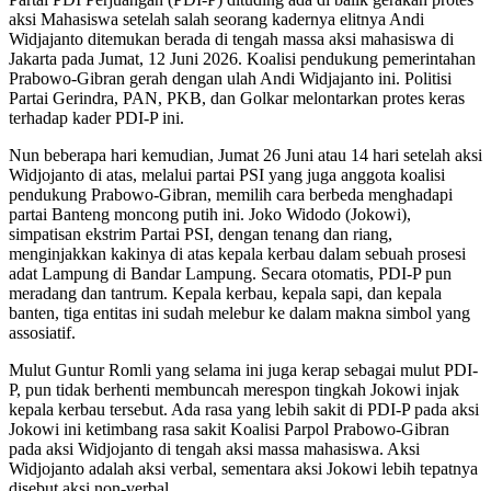
aksi Mahasiswa setelah salah seorang kadernya elitnya Andi
Widjajanto ditemukan berada di tengah massa aksi mahasiswa di
Jakarta pada Jumat, 12 Juni 2026. Koalisi pendukung pemerintahan
Prabowo-Gibran gerah dengan ulah Andi Widjajanto ini. Politisi
Partai Gerindra, PAN, PKB, dan Golkar melontarkan protes keras
terhadap kader PDI-P ini.
Nun beberapa hari kemudian, Jumat 26 Juni atau 14 hari setelah aksi
Widjojanto di atas, melalui partai PSI yang juga anggota koalisi
pendukung Prabowo-Gibran, memilih cara berbeda menghadapi
partai Banteng moncong putih ini. Joko Widodo (Jokowi),
simpatisan ekstrim Partai PSI, dengan tenang dan riang,
menginjakkan kakinya di atas kepala kerbau dalam sebuah prosesi
adat Lampung di Bandar Lampung. Secara otomatis, PDI-P pun
meradang dan tantrum. Kepala kerbau, kepala sapi, dan kepala
banten, tiga entitas ini sudah melebur ke dalam makna simbol yang
assosiatif.
Mulut Guntur Romli yang selama ini juga kerap sebagai mulut PDI-
P, pun tidak berhenti membuncah merespon tingkah Jokowi injak
kepala kerbau tersebut. Ada rasa yang lebih sakit di PDI-P pada aksi
Jokowi ini ketimbang rasa sakit Koalisi Parpol Prabowo-Gibran
pada aksi Widjojanto di tengah aksi massa mahasiswa. Aksi
Widjojanto adalah aksi verbal, sementara aksi Jokowi lebih tepatnya
disebut aksi non-verbal.