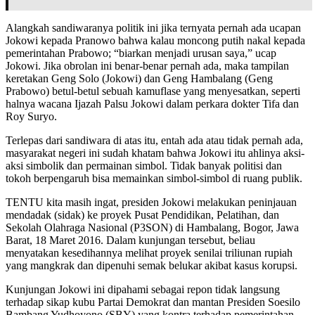
Alangkah sandiwaranya politik ini jika ternyata pernah ada ucapan
Jokowi kepada Pranowo bahwa kalau moncong putih nakal kepada
pemerintahan Prabowo; “biarkan menjadi urusan saya,” ucap
Jokowi. Jika obrolan ini benar-benar pernah ada, maka tampilan
keretakan Geng Solo (Jokowi) dan Geng Hambalang (Geng
Prabowo) betul-betul sebuah kamuflase yang menyesatkan, seperti
halnya wacana Ijazah Palsu Jokowi dalam perkara dokter Tifa dan
Roy Suryo.
Terlepas dari sandiwara di atas itu, entah ada atau tidak pernah ada,
masyarakat negeri ini sudah khatam bahwa Jokowi itu ahlinya aksi-
aksi simbolik dan permainan simbol. Tidak banyak politisi dan
tokoh berpengaruh bisa memainkan simbol-simbol di ruang publik.
TENTU kita masih ingat, presiden Jokowi melakukan peninjauan
mendadak (sidak) ke proyek Pusat Pendidikan, Pelatihan, dan
Sekolah Olahraga Nasional (P3SON) di Hambalang, Bogor, Jawa
Barat, 18 Maret 2016. Dalam kunjungan tersebut, beliau
menyatakan kesedihannya melihat proyek senilai triliunan rupiah
yang mangkrak dan dipenuhi semak belukar akibat kasus korupsi.
Kunjungan Jokowi ini dipahami sebagai repon tidak langsung
terhadap sikap kubu Partai Demokrat dan mantan Presiden Soesilo
Bambang Yudhoyono (SBY) yang kontra terhadap pemerintahan