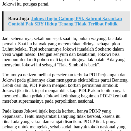
Jokowi itu petugas partai.
Baca Juga
Jokowi Ingin Gabung PSI, Sahroni Sarankan
Contohi Pak SBY Hidup Tenang Tidak Terlibat Politik
Jadi sebenarnya, sekalipun sejak saat itu, bukan wayang. Ia adala
pemain. Saat itu banyak yang meremehkan dirinya sebagai pion
Luhut belaka. Tapi sebenarnuya Jokowi ituadalah Soeharto dalam
versi wajah ndeso. Dengan senyum dan kesabaran, Jokowi bisa
membunuh ular di pohon mati tapi rantingnya tak patah. Ada yang
menyebut Jokowi ini sebagai “Raja Simbiol is back”.
Umumnya netizen melihat perseteruan terbuka PDI Perjuangan dan
Jokowi pada gilirannya akan menggerus elektabilitas partai Banteng.
Lebih dari itu, PDI-P akan menjadi korban permainan simbolik
Jokowi jika tidak tepat mengambil sikap. PDI-P akan lebih banyak
memperhatikan prilaku Jokowi ketimbang bagaiman PDI-P kembali
merebut supremasinya pada perpolitikan nasional.
Pada kasus Jokowi injak kepala kerbau, hanya PDI-P yang
kepanasan. Tentu masyarakat Lampung tidak bersoal, karena itu
ritual ada yang sakral dan sangat disucikan. PDI-P tidak punya
peluang untuk mengelak, sebab sudah banyak tokoh nasional yang