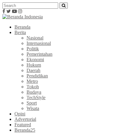
Beranda
Berita
Nasional
Internasional
Politik
Pemerintahan
Ekonomi
Hukum
Daerah
Pendidikan
Metro
Tokoh
Budaya
TechStyle
Sport
Wisata
Opini
Advertorial
Featured
Beranda25