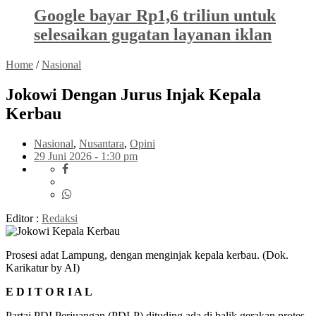
Google bayar Rp1,6 triliun untuk
selesaikan gugatan layanan iklan
Home
/
Nasional
Jokowi Dengan Jurus Injak Kepala
Kerbau
Nasional
,
Nusantara
,
Opini
29 Juni 2026 - 1:30 pm
Editor :
Redaksi
Prosesi adat Lampung, dengan menginjak kepala kerbau. (Dok.
Karikatur by AI)
E D I T O R I A L
Partai PDI Perjuangan (PDI-P) dituding ada di balik gerakan protes