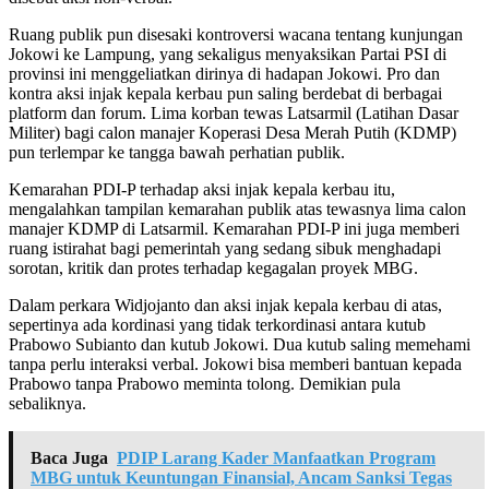
Ruang publik pun disesaki kontroversi wacana tentang kunjungan
Jokowi ke Lampung, yang sekaligus menyaksikan Partai PSI di
provinsi ini menggeliatkan dirinya di hadapan Jokowi. Pro dan
kontra aksi injak kepala kerbau pun saling berdebat di berbagai
platform dan forum. Lima korban tewas Latsarmil (Latihan Dasar
Militer) bagi calon manajer Koperasi Desa Merah Putih (KDMP)
pun terlempar ke tangga bawah perhatian publik.
Kemarahan PDI-P terhadap aksi injak kepala kerbau itu,
mengalahkan tampilan kemarahan publik atas tewasnya lima calon
manajer KDMP di Latsarmil. Kemarahan PDI-P ini juga memberi
ruang istirahat bagi pemerintah yang sedang sibuk menghadapi
sorotan, kritik dan protes terhadap kegagalan proyek MBG.
Dalam perkara Widjojanto dan aksi injak kepala kerbau di atas,
sepertinya ada kordinasi yang tidak terkordinasi antara kutub
Prabowo Subianto dan kutub Jokowi. Dua kutub saling memehami
tanpa perlu interaksi verbal. Jokowi bisa memberi bantuan kepada
Prabowo tanpa Prabowo meminta tolong. Demikian pula
sebaliknya.
Baca Juga
PDIP Larang Kader Manfaatkan Program
MBG untuk Keuntungan Finansial, Ancam Sanksi Tegas