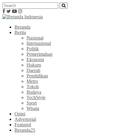
Beranda
Berita
Nasional
Internasional
Politik
Pemerintahan
Ekonomi
Hukum
Daerah
Pendidikan
Metro
Tokoh
Budaya
TechStyle
Sport
Wisata
Opini
Advertorial
Featured
Beranda25