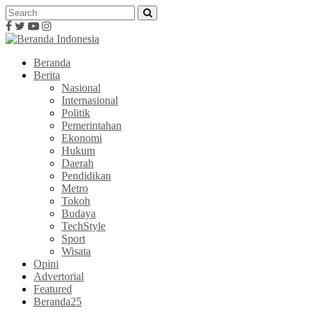
Beranda
Berita
Nasional
Internasional
Politik
Pemerintahan
Ekonomi
Hukum
Daerah
Pendidikan
Metro
Tokoh
Budaya
TechStyle
Sport
Wisata
Opini
Advertorial
Featured
Beranda25