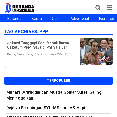
Beranda
Berita
Opini
Advertorial
Featured
Beranda
Berita
Opini
Advertorial
Featured
Beranda25
TAG ARCHIVES:
PPP
SEGMEN
Jokowi Tanggapi Soal Masuk Bursa
Caketum PPP : Saya di PSI Saja Lah
Nusantara
Jabodetabek
Sulselbar
Kota Makassar
,
,
Berita
Nusantara
Politik
7 Juni 2025 - 9:34 pm
TERPOPULER
Munafri Arifuddin dan Musda Golkar Sulsel Saling
Meninggalkan
Déjà vu Persaingan SYL-IAS dan IAS-Appi
©
Copyright
2026