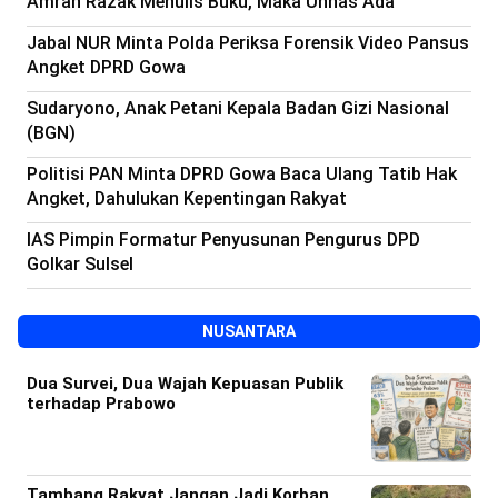
Amran Razak Menulis Buku, Maka Unhas Ada
Beranda
Indonesia
Jabal NUR Minta Polda Periksa Forensik Video Pansus
.
All
Angket DPRD Gowa
Right
Reserved
Sudaryono, Anak Petani Kepala Badan Gizi Nasional
(BGN)
Politisi PAN Minta DPRD Gowa Baca Ulang Tatib Hak
Angket, Dahulukan Kepentingan Rakyat
IAS Pimpin Formatur Penyusunan Pengurus DPD
Golkar Sulsel
NUSANTARA
Dua Survei, Dua Wajah Kepuasan Publik
terhadap Prabowo
Tambang Rakyat Jangan Jadi Korban