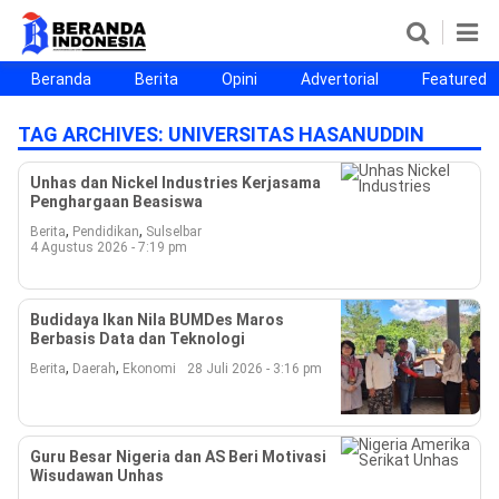
Beranda
Berita
Opini
Advertorial
Featured
Beranda
Berita
Opini
Advertorial
Featured
Beranda25
TAG ARCHIVES:
UNIVERSITAS HASANUDDIN
SEGMEN
Unhas dan Nickel Industries Kerjasama
Penghargaan Beasiswa
Nusantara
Jabodetabek
Sulselbar
Kota Makassar
,
,
Berita
Pendidikan
Sulselbar
4 Agustus 2026 - 7:19 pm
Budidaya Ikan Nila BUMDes Maros
Berbasis Data dan Teknologi
,
,
Berita
Daerah
Ekonomi
28 Juli 2026 - 3:16 pm
Guru Besar Nigeria dan AS Beri Motivasi
©
Wisudawan Unhas
Copyright
2026