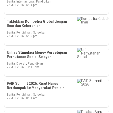
,
,
Berita
Internasional
Pendidikan
Beranda
25 Juli 2026 - 6:04 pm
Indonesia
.
All
Right
Reserved
Taklukkan Kompetisi Global dengan
Ilmu dan Keberanian
,
,
Berita
Pendidikan
Sulselbar
25 Juli 2026 - 5:09 pm
Unhas Stimulasi Monev Persetujuan
Perhutanan Sosial Selayar
,
,
Berita
Daerah
Pendidikan
22 Juli 2026 - 12:11 pm
PAIR Summit 2026: Riset Harus
Berdampak ke Masyarakat Pesisir
,
,
Berita
Pendidikan
Sulselbar
22 Juli 2026 - 8:01 am