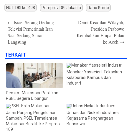
HUT DKI ke-498
Pemprov DKI Jakarta
Rano Karno
Post
←
Israel Serang Gedung
Demi Keadilan Wilayah,
navigation
Televisi Pemerintah Iran
Presiden Prabowo
Saat Sedang Siaran
Kembalikan Empat Pulau
Langsung
ke Aceh
→
TERKAIT
Menaker Yasseierli Tekankan
Kolaborasi Kampus dan
Industri
Pemkot Makassar Pastikan
PSEL Segera Dibangun
Jalan Panjang Pengelolaan
Unhas dan Nickel Industries
Sampah, PSEL Tamalanrea
Kerjasama Penghargaan
Makassar Beralih ke Perpres
Beasiswa
109