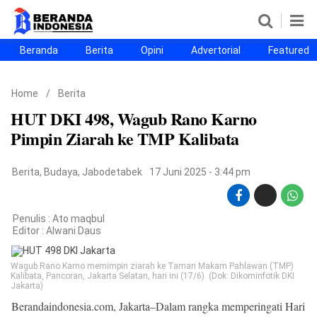
Beranda
Berita
Opini
Advertorial
Featured
Beranda
Berita
Opini
Advertorial
Featured
Beranda25
Home
/
Berita
SEGMEN
HUT DKI 498, Wagub Rano Karno
Nusantara
Jabodetabek
Sulselbar
Kota Makassar
Pimpin Ziarah ke TMP Kalibata
Berita
,
Budaya
,
Jabodetabek
17 Juni 2025 - 3:44 pm
Penulis : Ato maqbul
Editor :
Alwani Daus
Wagub Rano Karno memimpin ziarah ke Taman Makam Pahlawan (TMP)
Kalibata, Pancoran, Jakarta Selatan, hari ini (17/6). (Dok: Dikominfotik DKI
Jakarta)
©
Berandaindonesia.com, Jakarta–Dalam rangka memperingati Hari
Copyright
2026