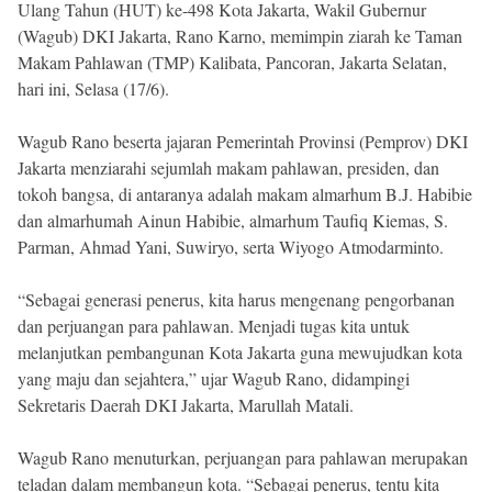
Ulang Tahun (HUT) ke-498 Kota Jakarta, Wakil Gubernur
Beranda
Indonesia
(Wagub) DKI Jakarta, Rano Karno, memimpin ziarah ke Taman
.
Makam Pahlawan (TMP) Kalibata, Pancoran, Jakarta Selatan,
All
Right
hari ini, Selasa (17/6).
Reserved
Wagub Rano beserta jajaran Pemerintah Provinsi (Pemprov) DKI
Jakarta menziarahi sejumlah makam pahlawan, presiden, dan
tokoh bangsa, di antaranya adalah makam almarhum B.J. Habibie
dan almarhumah Ainun Habibie, almarhum Taufiq Kiemas, S.
Parman, Ahmad Yani, Suwiryo, serta Wiyogo Atmodarminto.
“Sebagai generasi penerus, kita harus mengenang pengorbanan
dan perjuangan para pahlawan. Menjadi tugas kita untuk
melanjutkan pembangunan Kota Jakarta guna mewujudkan kota
yang maju dan sejahtera,” ujar Wagub Rano, didampingi
Sekretaris Daerah DKI Jakarta, Marullah Matali.
Wagub Rano menuturkan, perjuangan para pahlawan merupakan
teladan dalam membangun kota. “Sebagai penerus, tentu kita