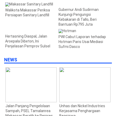
Gubernur Andi Sudirman
Walikota Makassar Periksa
Kunjungi Pengungsi
Persiapan Sanitary Landfill
Kebakaran di Tallo, Beri
Bantuan Rp795 Juta
Hertasning Diaspal, Jalan
PWI Cabut Laporan terhadap
Aroepala Dibeton, Ini
Hotman Paris Usai Mediasi
Penjelasan Pemprov Sulsel
Sufmi Dasco
NEWS
Unhas dan Nickel Industries
Walikota Makassar Periksa
G
Kerjasama Penghargaan
Persiapan Sanitary Landfill
K
Beasiswa
d