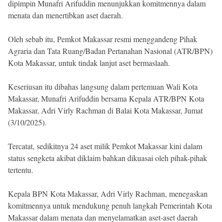
dipimpin Munafri Arifuddin menunjukkan komitmennya dalam
Beranda
Indonesia
menata dan menertibkan aset daerah.
.
All
Right
Oleh sebab itu, Pemkot Makassar resmi menggandeng Pihak
Reserved
Agraria dan Tata Ruang/Badan Pertanahan Nasional (ATR/BPN)
Kota Makassar, untuk tindak lanjut aset bermaslaah.
Keseriusan itu dibahas langsung dalam pertemuan Wali Kota
Makassar, Munafri Arifuddin bersama Kepala ATR/BPN Kota
Makassar, Adri Virly Rachman di Balai Kota Makassar, Jumat
(3/10/2025).
Tercatat, sedikitnya 24 aset milik Pemkot Makassar kini dalam
status sengketa akibat diklaim bahkan dikuasai oleh pihak-pihak
tertentu.
Kepala BPN Kota Makassar, Adri Virly Rachman, menegaskan
komitmennya untuk mendukung penuh langkah Pemerintah Kota
Makassar dalam menata dan menyelamatkan aset-aset daerah