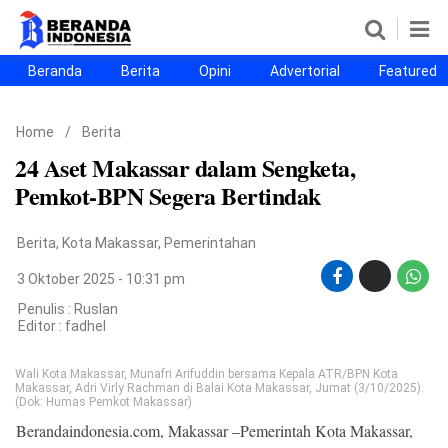
Beranda
Berita
Opini
Advertorial
Featured
Beranda
Berita
Opini
Advertorial
Featured
Beranda25
Home
/
Berita
SEGMEN
24 Aset Makassar dalam Sengketa,
Nusantara
Jabodetabek
Sulselbar
Kota Makassar
Pemkot-BPN Segera Bertindak
Berita
,
Kota Makassar
,
Pemerintahan
3 Oktober 2025 - 10:31 pm
Penulis : Ruslan
Editor :
fadhel
Wali Kota Makassar, Munafri Arifuddin bersama Kepala ATR/BPN Kota
Makassar, Adri Virly Rachman di Balai Kota Makassar, Jumat (3/10/2025).
(Dok: Humas Pemkot Makassar)
©
Berandaindonesia.com, Makassar –Pemerintah Kota Makassar,
Copyright
2026