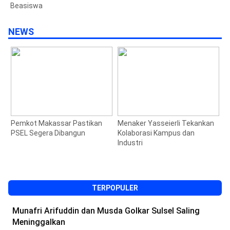
Beasiswa
NEWS
Pemkot Makassar Pastikan
Menaker Yasseierli Tekankan
J
PSEL Segera Dibangun
Kolaborasi Kampus dan
S
Industri
M
1
TERPOPULER
Munafri Arifuddin dan Musda Golkar Sulsel Saling
Meninggalkan