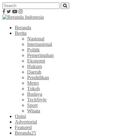
Beranda
Berita
Nasional
Internasional
Politik
Pemerintahan
Ekonomi
Hukum
Daerah
Pendidikan
Metro
Tokoh
Budaya
TechStyle
Sport
Wisata
Opini
Advertorial
Featured
Beranda25