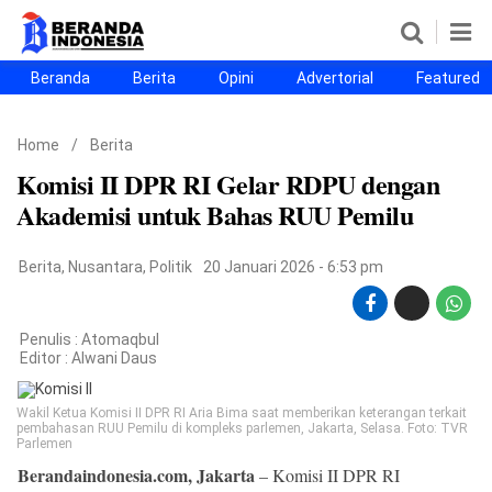
Beranda
Berita
Opini
Advertorial
Featured
Beranda
Berita
Opini
Advertorial
Featured
Beranda25
Home
/
Berita
SEGMEN
Komisi II DPR RI Gelar RDPU dengan
Nusantara
Jabodetabek
Sulselbar
Kota Makassar
Akademisi untuk Bahas RUU Pemilu
Berita
,
Nusantara
,
Politik
20 Januari 2026 - 6:53 pm
Penulis : Atomaqbul
Editor :
Alwani Daus
Wakil Ketua Komisi II DPR RI Aria Bima saat memberikan keterangan terkait
pembahasan RUU Pemilu di kompleks parlemen, Jakarta, Selasa. Foto: TVR
Parlemen
©
Berandaindonesia.com, Jakarta
– Komisi II DPR RI
Copyright
2026