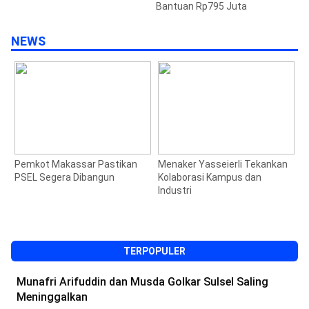
Bantuan Rp795 Juta
NEWS
Pemkot Makassar Pastikan
Menaker Yasseierli Tekankan
J
PSEL Segera Dibangun
Kolaborasi Kampus dan
S
Industri
M
1
TERPOPULER
Munafri Arifuddin dan Musda Golkar Sulsel Saling
Meninggalkan