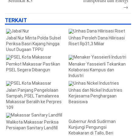
Sertifikat K3
Transportasi dan Energi
→
TERKAIT
Jabal Nur Minta Polda Sulsel
Unhas Peroleh Dana Hilirisasi
Periksa Basri Kajang hingga
Riset Rp31,3 Miliar
Usut Dugaan TPPU
Pemkot Makassar Pastikan
Menaker Yasseierli Tekankan
PSEL Segera Dibangun
Kolaborasi Kampus dan
Industri
Jalan Panjang Pengelolaan
Unhas dan Nickel Industries
Sampah, PSEL Tamalanrea
Kerjasama Penghargaan
Makassar Beralih ke Perpres
Beasiswa
109
Gubernur Andi Sudirman
Walikota Makassar Periksa
Kunjungi Pengungsi
Persiapan Sanitary Landfill
Kebakaran di Tallo, Beri