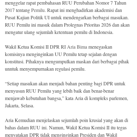
menggelar rapat pembahasan RUU Perubahan Nomor 7 Tahun
Beranda
Indonesia
2017 tentang
Pemilu
. Rapat ini menghadirkan akademisi dan
.
Pusat Kajian Politik UI untuk mendengarkan berbagai masukan.
All
Right
RUU Pemilu ini masuk dalam Prolegnas Prioritas 2026 dan akan
Reserved
mengatur ulang sejumlah ketentuan pemilu di Indonesia.
Wakil Ketua Komisi II DPR RI
Aria Bima
menegaskan
komisinya menginginkan UU Pemilu tetap sejalan dengan
konstitusi. Pihaknya mengumpulkan maskan dari berbagai pihak
unntuk menyempurnakan regulasi pemilu.
“Setiap masukan akan menjadi bahan penting bagi DPR untuk
menyusun RUU Pemilu yang lebih baik dan benar-benar
menjawab kebutuhan bangsa,” kata Aria di kompleks parlemen,
Jakarta, Selasa.
Aria Kemudian menjelaskan sejumlah poin krusial yang akan di
bahas dalam RUU ini. Namun, Wakil Ketua Komisi II itu tegas
menyatakan DPR tidak menginginkan Presiden dan Wakil