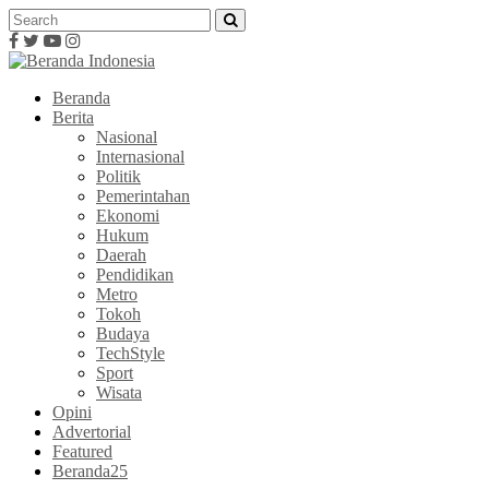
Beranda
Berita
Nasional
Internasional
Politik
Pemerintahan
Ekonomi
Hukum
Daerah
Pendidikan
Metro
Tokoh
Budaya
TechStyle
Sport
Wisata
Opini
Advertorial
Featured
Beranda25