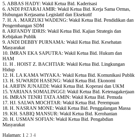
5. ABBAS HADY: Wakil Ketua Bid. Kaderisasi
6. ANDI PATARAI AMIR: Wakil Ketua Bid. Kerja Sama Ormas,
Hubungan Kerjasama Legislatif dan Eksekutif
7. H. A . MARZUKI WADENG: Wakil Ketua Bid. Pendidikan dan
Pengembangan SDM
8. ARFANDY IDRIS: Wakil Ketua Bid. Kajian Strategis dan
Kebijakan Publik
9. ANDI DEBBY PURNAMA: Wakil Ketua Bid. Kesehatan
Masyarakat
10. IMRAN EKA SAPUTRA: Wakil Ketua Bid. Hukum dan
HAM
11. H . HOIST Z. BACHTIAR: Wakil Ketua Bid. Lingkungan
Hidup
12. H. LA KAMA WIYAKA: Wakil Ketua Bid. Komunikasi Publik
13. H. SUWARDI HASENG: Wakil Ketua Bid. Ekonomi
14. ARIFIN JUNAEDI: Wakil Ketua Bid. Koperasi dan UKM
15. YARIANA SOMALINGGI: Wakil Ketua Bid. Ketenagakerjaan
16. IMRAN TENRI TATA AMIN: Wakil Ketua Bid. Pemuda
17. HJ. SALWA MOCHTAR: Wakil Ketua Bid. Perempuan
18. H. NASRAN MONE: Wakil Ketua Bid. Penggalangan Massa
19. KH. SABIQ MANSUR: Wakil Ketua Bid. Kerohanian
20. H. USMAN SOFIAN: Wakil Ketua Bid. Pengabdian
Masyarakat
Halaman:
1
2
3
4