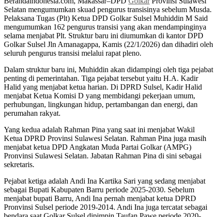
Berandaindonesia.com, Makassar–DPD
Golkar
Provinsi Sulawesi
Selatan mengumumkan skuad pengurus transisinya sebelum Musda.
Pelaksana Tugas (Plt) Ketua DPD Golkar Sulsel Muhiddin M Said
mengumumkan 162 pengurus transisi yang akan mendampinginya
selama menjabat Plt. Struktur baru ini diumumkan di kantor DPD
Golkar Sulsel Jln Amanagappa, Kamis (22/1/2026) dan dihadiri oleh
seluruh pengurus transisi melalui rapat pleno.
Dalam struktur baru ini, Muhiddin akan didampingi oleh tiga pejabat
penting di pemerintahan. Tiga pejabat tersebut yaitu H.A. Kadir
Halid yang menjabat ketua harian. Di DPRD Sulsel, Kadir Halid
menjabat Ketua Komisi D yang membidangi pekerjaan umum,
perhubungan, lingkungan hidup, pertambangan dan energi, dan
perumahan rakyat.
Yang kedua adalah Rahman Pina yang saat ini menjabat Wakil
Ketua DPRD Provinsi Sulawesi Selatan. Rahman Pina juga masih
menjabat ketua DPD Angkatan Muda Partai Golkar (AMPG)
Pronvinsi Sulawesi Selatan. Jabatan Rahman Pina di sini sebagai
sekretaris.
Pejabat ketiga adalah Andi Ina Kartika Sari yang sedang menjabat
sebagai Bupati Kabupaten Barru periode 2025-2030. Sebelum
menjabat bupati Barru, Andi Ina pernah menjabat ketua DPRD
Pronvinsi Sulsel periode 2019-2014. Andi Ina juga tercatat sebagai
bendara saat Golkar Sulsel dipimpin Taufan Pawe periode 2020-