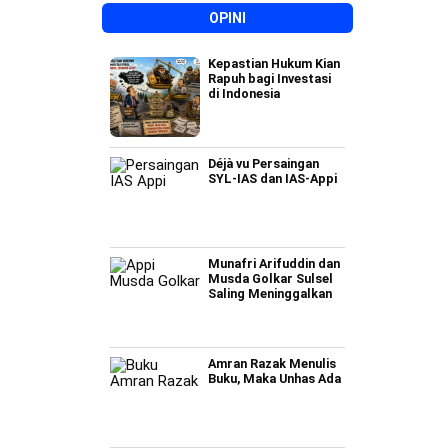
OPINI
Kepastian Hukum Kian
Rapuh bagi Investasi
di Indonesia
Déjà vu Persaingan
SYL-IAS dan IAS-Appi
Munafri Arifuddin dan
Musda Golkar Sulsel
Saling Meninggalkan
Amran Razak Menulis
Buku, Maka Unhas Ada