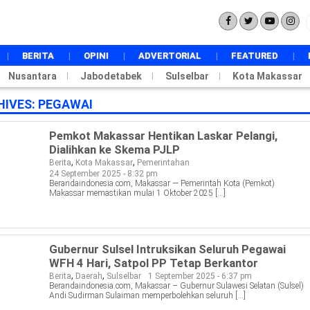
BERITA
OPINI
ADVERTORIAL
FEATURED
Nusantara
Jabodetabek
NASIONAL
Sulselbar
Kota Makassar
INTERNASIONAL
HIVES:
PEGAWAI
POLITIK
PEMERINTAHAN
Pemkot Makassar Hentikan Laskar Pelangi,
EKONOMI
Dialihkan ke Skema PJLP
HUKUM
,
,
Berita
Kota Makassar
Pemerintahan
DAERAH
24 September 2025 - 8:32 pm
Berandaindonesia.com, Makassar — Pemerintah Kota (Pemkot)
PENDIDIKAN
Makassar memastikan mulai 1 Oktober 2025 […]
METRO
TOKOH
BUDAYA
Gubernur Sulsel Intruksikan Seluruh Pegawai
TECHSTYLE
WFH 4 Hari, Satpol PP Tetap Berkantor
SPORT
,
,
Berita
Daerah
Sulselbar
1 September 2025 - 6:37 pm
WISATA
Berandaindonesia.com, Makassar – Gubernur Sulawesi Selatan (Sulsel)
Andi Sudirman Sulaiman memperbolehkan seluruh […]