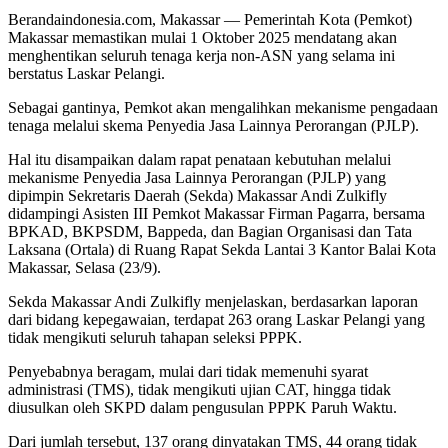
Berandaindonesia.com, Makassar — Pemerintah Kota (Pemkot)
Makassar memastikan mulai 1 Oktober 2025 mendatang akan
menghentikan seluruh tenaga kerja non-ASN yang selama ini
berstatus Laskar Pelangi.
Sebagai gantinya, Pemkot akan mengalihkan mekanisme pengadaan
tenaga melalui skema Penyedia Jasa Lainnya Perorangan (PJLP).
Hal itu disampaikan dalam rapat penataan kebutuhan melalui
mekanisme Penyedia Jasa Lainnya Perorangan (PJLP) yang
dipimpin Sekretaris Daerah (Sekda) Makassar Andi Zulkifly
didampingi Asisten III Pemkot Makassar Firman Pagarra, bersama
BPKAD, BKPSDM, Bappeda, dan Bagian Organisasi dan Tata
Laksana (Ortala) di Ruang Rapat Sekda Lantai 3 Kantor Balai Kota
Makassar, Selasa (23/9).
Sekda Makassar Andi Zulkifly menjelaskan, berdasarkan laporan
dari bidang kepegawaian, terdapat 263 orang Laskar Pelangi yang
tidak mengikuti seluruh tahapan seleksi PPPK.
Penyebabnya beragam, mulai dari tidak memenuhi syarat
administrasi (TMS), tidak mengikuti ujian CAT, hingga tidak
diusulkan oleh SKPD dalam pengusulan PPPK Paruh Waktu.
Dari jumlah tersebut, 137 orang dinyatakan TMS, 44 orang tidak