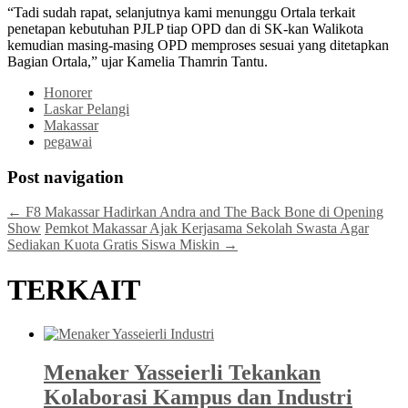
“Tadi sudah rapat, selanjutnya kami menunggu Ortala terkait
penetapan kebutuhan PJLP tiap OPD dan di SK-kan Walikota
kemudian masing-masing OPD memproses sesuai yang ditetapkan
Bagian Ortala,” ujar Kamelia Thamrin Tantu.
Honorer
Laskar Pelangi
Makassar
pegawai
Post navigation
←
F8 Makassar Hadirkan Andra and The Back Bone di Opening
Show
Pemkot Makassar Ajak Kerjasama Sekolah Swasta Agar
Sediakan Kuota Gratis Siswa Miskin
→
TERKAIT
Menaker Yasseierli Tekankan
Kolaborasi Kampus dan Industri