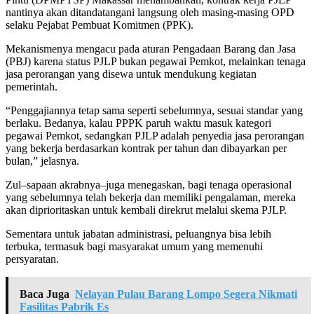
nantinya akan ditandatangani langsung oleh masing-masing OPD
selaku Pejabat Pembuat Komitmen (PPK).
Mekanismenya mengacu pada aturan Pengadaan Barang dan Jasa
(PBJ) karena status PJLP bukan pegawai Pemkot, melainkan tenaga
jasa perorangan yang disewa untuk mendukung kegiatan
pemerintah.
“Penggajiannya tetap sama seperti sebelumnya, sesuai standar yang
berlaku. Bedanya, kalau PPPK paruh waktu masuk kategori
pegawai Pemkot, sedangkan PJLP adalah penyedia jasa perorangan
yang bekerja berdasarkan kontrak per tahun dan dibayarkan per
bulan,” jelasnya.
Zul–sapaan akrabnya–juga menegaskan, bagi tenaga operasional
yang sebelumnya telah bekerja dan memiliki pengalaman, mereka
akan diprioritaskan untuk kembali direkrut melalui skema PJLP.
Sementara untuk jabatan administrasi, peluangnya bisa lebih
terbuka, termasuk bagi masyarakat umum yang memenuhi
persyaratan.
Baca Juga
Nelayan Pulau Barang Lompo Segera Nikmati
Fasilitas Pabrik Es