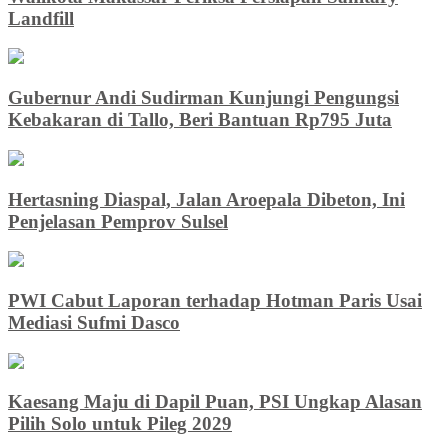
Landfill
Gubernur Andi Sudirman Kunjungi Pengungsi
Kebakaran di Tallo, Beri Bantuan Rp795 Juta
Hertasning Diaspal, Jalan Aroepala Dibeton, Ini
Penjelasan Pemprov Sulsel
PWI Cabut Laporan terhadap Hotman Paris Usai
Mediasi Sufmi Dasco
Kaesang Maju di Dapil Puan, PSI Ungkap Alasan
Pilih Solo untuk Pileg 2029