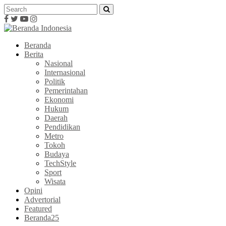
Beranda
Berita
Nasional
Internasional
Politik
Pemerintahan
Ekonomi
Hukum
Daerah
Pendidikan
Metro
Tokoh
Budaya
TechStyle
Sport
Wisata
Opini
Advertorial
Featured
Beranda25