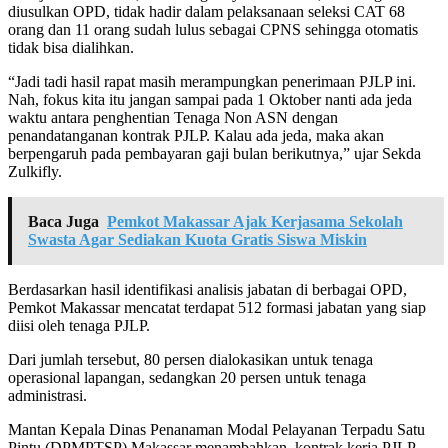
diusulkan OPD, tidak hadir dalam pelaksanaan seleksi CAT 68
orang dan 11 orang sudah lulus sebagai CPNS sehingga otomatis
tidak bisa dialihkan.
“Jadi tadi hasil rapat masih merampungkan penerimaan PJLP ini.
Nah, fokus kita itu jangan sampai pada 1 Oktober nanti ada jeda
waktu antara penghentian Tenaga Non ASN dengan
penandatanganan kontrak PJLP. Kalau ada jeda, maka akan
berpengaruh pada pembayaran gaji bulan berikutnya,” ujar Sekda
Zulkifly.
Baca Juga
Pemkot Makassar Ajak Kerjasama Sekolah
Swasta Agar Sediakan Kuota Gratis Siswa Miskin
Berdasarkan hasil identifikasi analisis jabatan di berbagai OPD,
Pemkot Makassar mencatat terdapat 512 formasi jabatan yang siap
diisi oleh tenaga PJLP.
Dari jumlah tersebut, 80 persen dialokasikan untuk tenaga
operasional lapangan, sedangkan 20 persen untuk tenaga
administrasi.
Mantan Kepala Dinas Penanaman Modal Pelayanan Terpadu Satu
Pintu (DPMPTSP) Makassar menambahkan, kontrak kerja PJLP