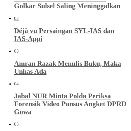
Golkar Sulsel Saling Meninggalkan
02
Déjà vu Persaingan SYL-IAS dan
IAS-Appi
03
Amran Razak Menulis Buku, Maka
Unhas Ada
04
Jabal NUR Minta Polda Periksa
Forensik Video Pansus Angket DPRD
Gowa
05