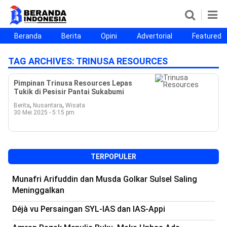
Beranda
Berita
Opini
Advertorial
Featured
Beranda
Berita
Opini
Advertorial
Featured
Beranda25
TAG ARCHIVES:
TRINUSA RESOURCES
SEGMEN
Pimpinan Trinusa Resources Lepas
Tukik di Pesisir Pantai Sukabumi
Nusantara
Jabodetabek
Sulselbar
Kota Makassar
,
,
Berita
Nusantara
Wisata
30 Mei 2025 - 5:15 pm
TERPOPULER
Munafri Arifuddin dan Musda Golkar Sulsel Saling
Meninggalkan
Déjà vu Persaingan SYL-IAS dan IAS-Appi
©
Copyright
2026