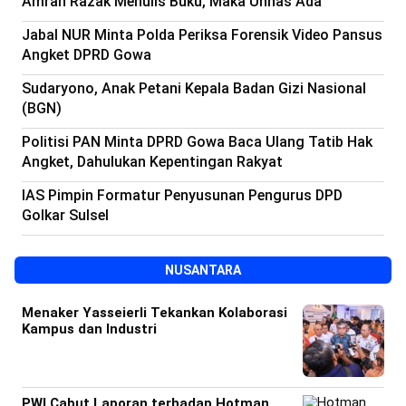
Amran Razak Menulis Buku, Maka Unhas Ada
Beranda
Indonesia
Jabal NUR Minta Polda Periksa Forensik Video Pansus
.
All
Angket DPRD Gowa
Right
Reserved
Sudaryono, Anak Petani Kepala Badan Gizi Nasional
(BGN)
Politisi PAN Minta DPRD Gowa Baca Ulang Tatib Hak
Angket, Dahulukan Kepentingan Rakyat
IAS Pimpin Formatur Penyusunan Pengurus DPD
Golkar Sulsel
NUSANTARA
Menaker Yasseierli Tekankan Kolaborasi
Kampus dan Industri
PWI Cabut Laporan terhadap Hotman