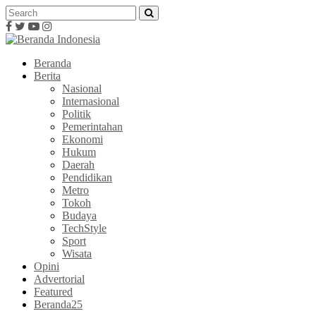
Beranda
Berita
Nasional
Internasional
Politik
Pemerintahan
Ekonomi
Hukum
Daerah
Pendidikan
Metro
Tokoh
Budaya
TechStyle
Sport
Wisata
Opini
Advertorial
Featured
Beranda25