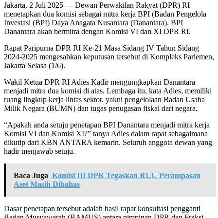
Jakarta, 2 Juli 2025 — Dewan Perwakilan Rakyat (DPR) RI
menetapkan dua komisi sebagai mitra kerja BPI (Badan Pengelola
Investasi (BPI) Daya Anagata Nusantara (Danantara). BPI
Danantara akan bermitra dengan Komisi VI dan XI DPR RI.
Rapat Paripurna DPR RI Ke-21 Masa Sidang IV Tahun Sidang
2024-2025 mengesahkan keputusan tersebut di Kompleks Parlemen,
Jakarta Selasa (1/6).
Wakil Ketua DPR RI Adies Kadir mengungkapkan Danantara
menjadi mitra dua komisi di atas. Lembaga itu, kata Adies, memiliki
ruang lingkup kerja lintas sektor, yakni pengelolaan Badan Usaha
Milik Negara (BUMN) dan tugas penugasan fiskal dari negara.
“Apakah anda setuju penetapan BPI Danantara menjadi mitra kerja
Komisi VI dan Komisi XI?” tanya Adies dalam rapat sebagaimana
dikutip dari KBN ANTARA kemarin. Seluruh anggota dewan yang
hadir menjawab setuju.
Baca Juga
Komisi III DPR Tegaskan RUU Perampasan
Aset Masih Dibahas
Dasar penetapan tersebut adalah hasil rapat konsultasi pengganti
Badan Musyawarah (BAMUS) antara pimpinan DPR dan Fraksi-