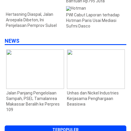
Bantuan Rp795 Juta
Hertasning Diaspal, Jalan
PWI Cabut Laporan terhadap
Aroepala Dibeton, Ini
Hotman Paris Usai Mediasi
Penjelasan Pemprov Sulsel
Sufmi Dasco
NEWS
n
Jalan Panjang Pengelolaan
Unhas dan Nickel Industries
W
Sampah, PSEL Tamalanrea
Kerjasama Penghargaan
P
Makassar Beralih ke Perpres
Beasiswa
109
TERPOPULER