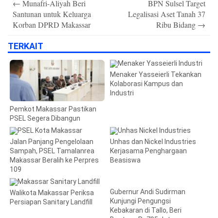
←
Munafri-Aliyah Beri
BPN Sulsel Target
navigation
Santunan untuk Keluarga
Legalisasi Aset Tanah 37
Korban DPRD Makassar
Ribu Bidang
→
TERKAIT
Menaker Yasseierli Tekankan
Kolaborasi Kampus dan
Industri
Pemkot Makassar Pastikan
PSEL Segera Dibangun
Jalan Panjang Pengelolaan
Unhas dan Nickel Industries
Sampah, PSEL Tamalanrea
Kerjasama Penghargaan
Makassar Beralih ke Perpres
Beasiswa
109
Gubernur Andi Sudirman
Walikota Makassar Periksa
Kunjungi Pengungsi
Persiapan Sanitary Landfill
Kebakaran di Tallo, Beri