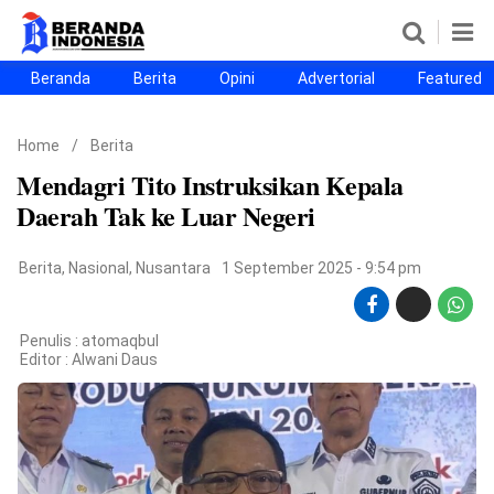
Beranda
Berita
Opini
Advertorial
Featured
Beranda
Berita
Opini
Advertorial
Featured
Beranda25
Home
/
Berita
SEGMEN
Mendagri Tito Instruksikan Kepala
Nusantara
Jabodetabek
Sulselbar
Kota Makassar
Daerah Tak ke Luar Negeri
Berita
,
Nasional
,
Nusantara
1 September 2025 - 9:54 pm
Penulis : atomaqbul
Editor :
Alwani Daus
©
Copyright
2026