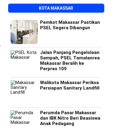
KOTA MAKASSAR
Pemkot Makassar Pastikan
PSEL Segera Dibangun
Jalan Panjang Pengelolaan
Sampah, PSEL Tamalanrea
Makassar Beralih ke
Perpres 109
Walikota Makassar Periksa
Persiapan Sanitary Landfill
Gubernur Andi Sudirman
Hertasning Diaspal, Jalan
PWI Cabut Lap
Kunjungi Pengungsi
Aroepala Dibeton, Ini
terhadap Hotm
Kebakaran di Tallo, Beri
Penjelasan Pemprov
Usai Mediasi 
Perumda Pasar Makassar
Bantuan Rp795 Juta
Sulsel
Dasco
dan IBK Nitro Beri Beasiswa
Anak Pedagang