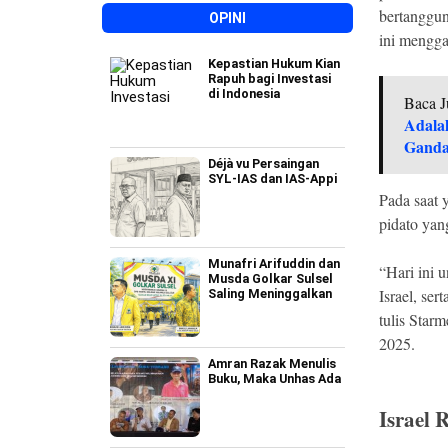
bertanggun
OPINI
ini mengga
Kepastian Hukum Kian
Rapuh bagi Investasi
di Indonesia
Baca J
Adala
Gand
Déjà vu Persaingan
SYL-IAS dan IAS-Appi
Pada saat 
pidato yan
Munafri Arifuddin dan
“Hari ini 
Musda Golkar Sulsel
Israel, ser
Saling Meninggalkan
tulis Star
2025.
Amran Razak Menulis
Buku, Maka Unhas Ada
Israel