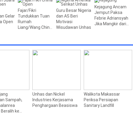
an
Kejagung Ancam
Fajar/Fikri
Guru Besar Nigeria
Jemput Paksa
an Gelar
Tundukkan Tuan
dan AS Beri
Febrie Adriansyah
na Open
Rumah
Motivasi
Jika Mangkir dari
Liang/Wang China
Wisudawan Unhas
Pemeriksaan
Open 2026
jang
Unhas dan Nickel
Walikota Makassar
aan Sampah,
Industries Kerjasama
Periksa Persiapan
alanrea
Penghargaan Beasiswa
Sanitary Landfill
Beralih ke
09