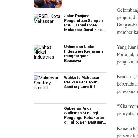
Gelombang 
Jalan Panjang
penjuru du
Pengelolaan Sampah,
Bangsa-ban
PSEL Tamalanrea
Makassar Beralih ke
memberika
Perpres 109
Yang luar b
Unhas dan Nickel
Industries Kerjasama
Portugal, 
Penghargaan
Beasiswa
pengakuan 
Kemarin, 
Walikota Makassar
Periksa Persiapan
keberadaa
Sanitary Landfill
pengakuan 
“Kita memb
Gubernur Andi
pernyataan
Sudirman Kunjungi
Pengungsi Kebakaran
di Tallo, Beri Bantuan
Rp795 Juta
Kanada te
persemakmu