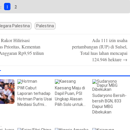
2
1
n:
egara Palestina
Palestina
 Rakor Hilirisasi
Ada 111 izin usaha
s Prioritas, Kementan
pertambangan (IUP) di Sulsel,
Anggaran Rp9,95 triliun
Total luas lahan mencapai
124.946 hektare
→
T
PWI Cabut
Kaesang Maju di
Laporan terhadap
Dapil Puan, PSI
Sudaryono Bersih-
Hotman Paris Usai
Ungkap Alasan
bersih BGN, 833
Mediasi Sufmi
Pilih Solo untuk
Dapur MBG
Dasco
Pileg 2029
Dibekukan