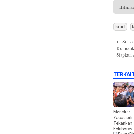
Halama
Israel
N
Post
←
Sulsel
navigation
Komodita
Siapkan 
TERKAI
Menaker
Yasseierli
Tekankan
Kolaborasi