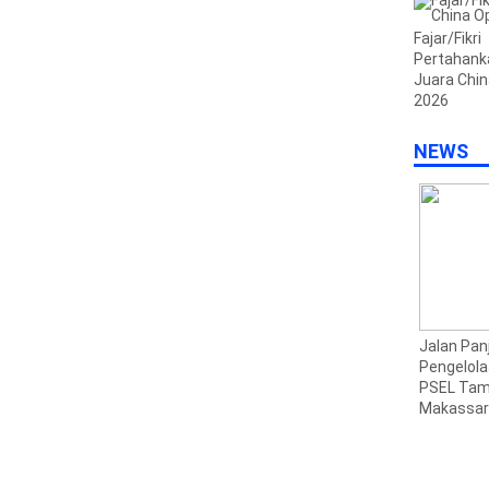
Kampus d
Industri
Fajar/Fikri
Pertahank
Juara Chi
2026
NEWS
Pemkot Makassar
Menaker Yasseierli
Jalan Pan
3
Pastikan PSEL Segera
Tekankan Kolaborasi
Pengelol
Dibangun
Kampus dan Industri
PSEL Tam
Makassar 
Perpres 1