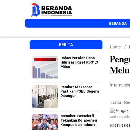
BERANDA
BERITA
Home
/
Peng
Unhas Peroleh Dana
Hilirisasi Riset Rp31,3
Melu
Miliar
Internasio
Pemkot Makassar
Pastikan PSEL Segera
Dibangun
Editor :
Re
Menaker Yasseierli
Anthony Alba
Tekankan Kolaborasi
EDITOR
Kampus dan Industri