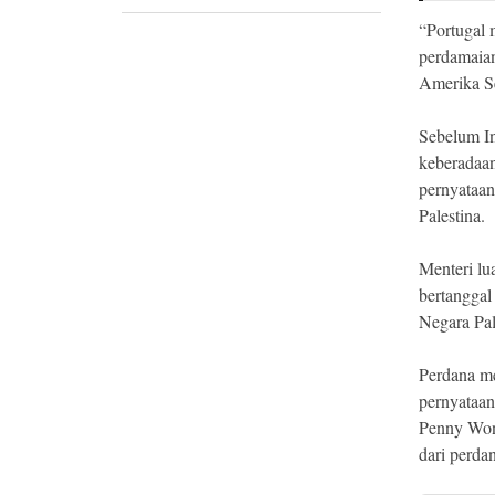
“Portugal 
perdamaian
Amerika Se
Sebelum In
keberadaan
pernyataan
Palestina.
Menteri lu
bertanggal
Negara Pal
Perdana m
pernyataan
Penny Wong
dari perda