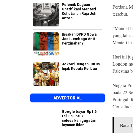
Polemik Dugaan
Perdana M
Gratifikasi Menteri
tersebut.
Kehutanan Raja Juli
Antoni
“Mandat In
Bisakah DPRD Gowa
yang lalu.
Jadi Lembaga Anti
Menteri Lu
Perzinahan?
Hari ini ju
London mer
Jokowi Dengan Jurus
Injak Kepala Kerbau
Palestina b
Negara Por
pada 22 Se
ADVERTORIAL
Portugal,
Constituci
Google bayar Rp1,6
triliun untuk
selesaikan gugatan
Baca J
layanan iklan