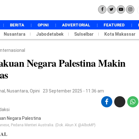
BERITA
OPINI
ADVERTORIAL
FEATURED
Nusantara
Jabodetabek
NASIONAL
Sulselbar
Kota Makassar
INTERNASIONAL
POLITIK
Internasional
PEMERINTAHAN
akuan Negara Palestina Makin
EKONOMI
as
HUKUM
DAERAH
PENDIDIKAN
nal
,
Nusantara
,
Opini
23 September 2025 - 11:36 am
METRO
TOKOH
BUDAYA
daksi
TECHSTYLE
SPORT
nese, Pedana Menteri Australia. (Dok. Akun X @AlboMP)
WISATA
IAL