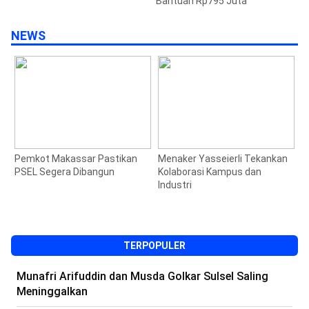
Bantuan Rp795 Juta
NEWS
Pemkot Makassar Pastikan
Menaker Yasseierli Tekankan
J
PSEL Segera Dibangun
Kolaborasi Kampus dan
S
Industri
M
1
TERPOPULER
Munafri Arifuddin dan Musda Golkar Sulsel Saling
Meninggalkan