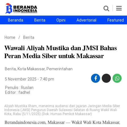
Beranda
Berita
Opini
Advertorial
Featured
Beranda
Berita
Opini
Advertorial
Featured
Beranda25
Home
/
Berita
SEGMEN
Wawali Aliyah Mustika dan JMSI Bahas
Nusantara
Jabodetabek
Sulselbar
Kota Makassar
Peran Media Siber untuk Makassar
Berita
,
Kota Makassar
,
Pemerintahan
5 November 2025 - 7:40 pm
Penulis : Ruslan
Editor :
fadhel
Aliyah Mustika Ilham, menerima audiensi dari jajaran Jaringan Media Siber
Indonesia (JMSI) Pengurus Daerah Sulawesi Selatan di Ruang Wakil Wali
Kota, Rabu (5/11/2025).(Dok: Humas Pemkot Makassar)
©
Berandaindonesia.com, Makassar — Wakil Wali Kota Makassar,
Copyright
2026