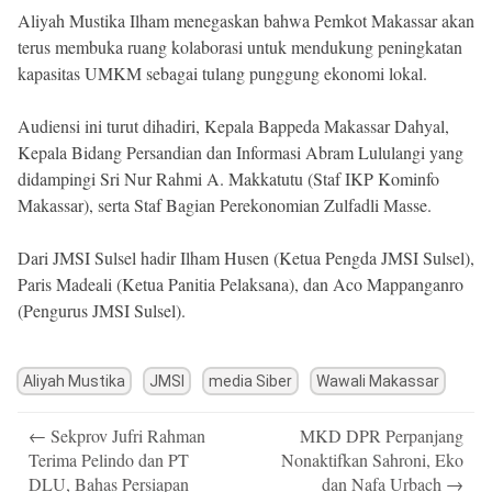
Aliyah Mustika Ilham menegaskan bahwa Pemkot Makassar akan
terus membuka ruang kolaborasi untuk mendukung peningkatan
kapasitas UMKM sebagai tulang punggung ekonomi lokal.
Audiensi ini turut dihadiri, Kepala Bappeda Makassar Dahyal,
Kepala Bidang Persandian dan Informasi Abram Lululangi yang
didampingi Sri Nur Rahmi A. Makkatutu (Staf IKP Kominfo
Makassar), serta Staf Bagian Perekonomian Zulfadli Masse.
Dari JMSI Sulsel hadir Ilham Husen (Ketua Pengda JMSI Sulsel),
Paris Madeali (Ketua Panitia Pelaksana), dan Aco Mappanganro
(Pengurus JMSI Sulsel).
Aliyah Mustika
JMSI
media Siber
Wawali Makassar
Post
←
Sekprov Jufri Rahman
MKD DPR Perpanjang
navigation
Terima Pelindo dan PT
Nonaktifkan Sahroni, Eko
DLU, Bahas Persiapan
dan Nafa Urbach
→