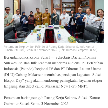
Beranda
Indonesia
.
All
Right
Reserved
Pertemuan Sekprov dan Pelindo di Ruang Kerja Sekprov Sulsel, Kantor
Gubernur Sulsel, Senin, 3 November 2025. (Dok: Humas Pemprov Sulsel)
Berandaindonesia.com, Sulsel — Sekretaris Daerah Provinsi
Sulawesi Selatan Jufri Rahman menerima audiensi PT Pelabuhan
Indonesia (Pelindo) Regional IV dan PT Dharma Lautan Utama
(DLU) Cabang Makassar, membahas persiapan kegiatan “Sulsel
Ekspor Day” yang akan mendorong peningkatan layanan ekspor
langsung atau direct call di Makassar New Port (MNP).
Pertemuan berlangsung di Ruang Kerja Sekprov Sulsel, Kantor
Gubernur Sulsel, Senin, 3 November 2025.