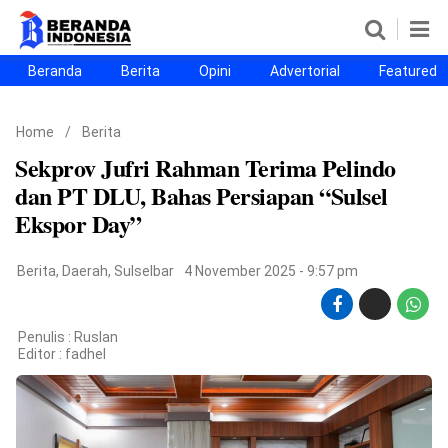
Beranda
Berita
Opini
Advertorial
Featured
Beranda
Berita
Opini
Advertorial
Featured
Beranda25
Home
/
Berita
SEGMEN
Sekprov Jufri Rahman Terima Pelindo
Nusantara
Jabodetabek
Sulselbar
Kota Makassar
dan PT DLU, Bahas Persiapan “Sulsel
Ekspor Day”
Berita
,
Daerah
,
Sulselbar
4 November 2025 - 9:57 pm
Penulis : Ruslan
Editor :
fadhel
©
Copyright
2026