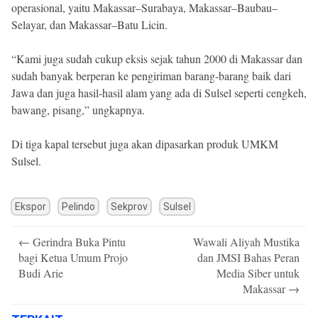
operasional, yaitu Makassar–Surabaya, Makassar–Baubau–
Selayar, dan Makassar–Batu Licin.
“Kami juga sudah cukup eksis sejak tahun 2000 di Makassar dan
sudah banyak berperan ke pengiriman barang-barang baik dari
Jawa dan juga hasil-hasil alam yang ada di Sulsel seperti cengkeh,
bawang, pisang,” ungkapnya.
Di tiga kapal tersebut juga akan dipasarkan produk UMKM
Sulsel.
Ekspor
Pelindo
Sekprov
Sulsel
Post
←
Gerindra Buka Pintu
Wawali Aliyah Mustika
navigation
bagi Ketua Umum Projo
dan JMSI Bahas Peran
Budi Arie
Media Siber untuk
Makassar
→