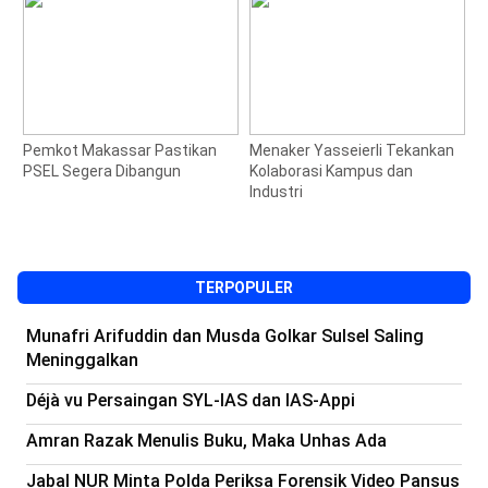
Pemkot Makassar Pastikan
Menaker Yasseierli Tekankan
J
PSEL Segera Dibangun
Kolaborasi Kampus dan
S
Industri
M
1
TERPOPULER
Munafri Arifuddin dan Musda Golkar Sulsel Saling
Meninggalkan
Déjà vu Persaingan SYL-IAS dan IAS-Appi
Amran Razak Menulis Buku, Maka Unhas Ada
Jabal NUR Minta Polda Periksa Forensik Video Pansus