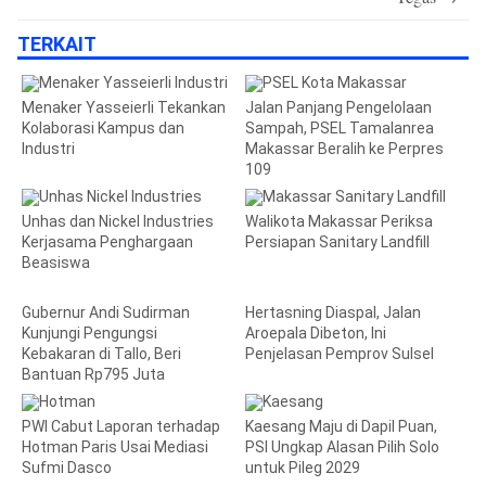
TERKAIT
Menaker Yasseierli Tekankan
Jalan Panjang Pengelolaan
Kolaborasi Kampus dan
Sampah, PSEL Tamalanrea
Industri
Makassar Beralih ke Perpres
109
Unhas dan Nickel Industries
Walikota Makassar Periksa
Kerjasama Penghargaan
Persiapan Sanitary Landfill
Beasiswa
Gubernur Andi Sudirman
Hertasning Diaspal, Jalan
Kunjungi Pengungsi
Aroepala Dibeton, Ini
Kebakaran di Tallo, Beri
Penjelasan Pemprov Sulsel
Bantuan Rp795 Juta
PWI Cabut Laporan terhadap
Kaesang Maju di Dapil Puan,
Hotman Paris Usai Mediasi
PSI Ungkap Alasan Pilih Solo
Sufmi Dasco
untuk Pileg 2029