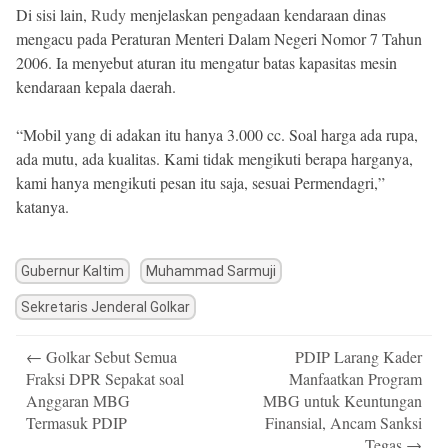
Di sisi lain,
Rudy
menjelaskan pengadaan kendaraan dinas
mengacu pada Peraturan Menteri Dalam Negeri Nomor 7 Tahun
2006. Ia menyebut aturan itu mengatur batas kapasitas mesin
kendaraan kepala daerah.
“Mobil yang di adakan itu hanya 3.000 cc. Soal harga ada rupa,
ada mutu, ada kualitas. Kami tidak mengikuti berapa harganya,
kami hanya mengikuti pesan itu saja, sesuai Permendagri,”
katanya.
Gubernur Kaltim
Muhammad Sarmuji
Sekretaris Jenderal Golkar
Post
←
Golkar Sebut Semua
PDIP Larang Kader
navigation
Fraksi DPR Sepakat soal
Manfaatkan Program
Anggaran MBG
MBG untuk Keuntungan
Termasuk PDIP
Finansial, Ancam Sanksi
Tegas
→