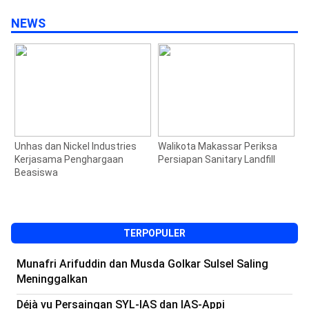
NEWS
Unhas dan Nickel Industries
Walikota Makassar Periksa
Gube
Kerjasama Penghargaan
Persiapan Sanitary Landfill
Kunj
Beasiswa
di T
Juta
TERPOPULER
Munafri Arifuddin dan Musda Golkar Sulsel Saling
Meninggalkan
Déjà vu Persaingan SYL-IAS dan IAS-Appi