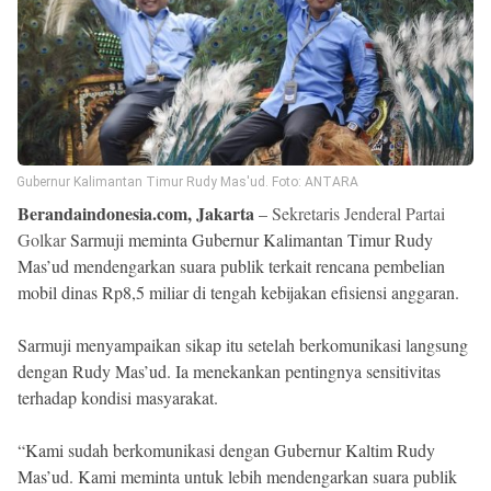
Beranda
Indonesia
.
All
Right
Reserved
Gubernur Kalimantan Timur Rudy Mas'ud. Foto: ANTARA
Berandaindonesia.com, Jakarta
–
Sekretaris Jenderal Partai
Golkar
Sarmuji meminta Gubernur Kalimantan Timur Rudy
Mas’ud mendengarkan suara publik terkait rencana pembelian
mobil dinas Rp8,5 miliar di tengah kebijakan efisiensi anggaran.
Sarmuji menyampaikan sikap itu setelah berkomunikasi langsung
dengan Rudy Mas’ud. Ia menekankan pentingnya sensitivitas
terhadap kondisi masyarakat.
“Kami sudah berkomunikasi dengan Gubernur Kaltim Rudy
Mas’ud. Kami meminta untuk lebih mendengarkan suara publik