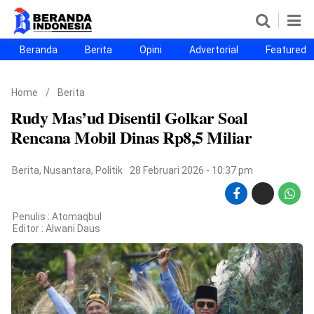
Beranda
Berita
Opini
Advertorial
Featured
Beranda
Berita
Opini
Advertorial
Featured
Beranda25
Home
/
Berita
SEGMEN
Rudy Mas’ud Disentil Golkar Soal
Nusantara
Jabodetabek
Sulselbar
Kota Makassar
Rencana Mobil Dinas Rp8,5 Miliar
Berita
,
Nusantara
,
Politik
28 Februari 2026 - 10:37 pm
Penulis : Atomaqbul
Editor :
Alwani Daus
©
Copyright
2026