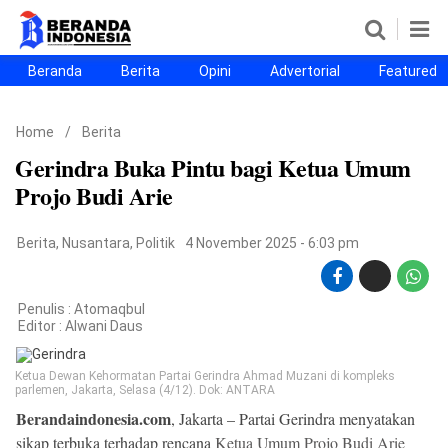
Beranda
Berita
Opini
Advertorial
Featured
Beranda
Berita
Opini
Advertorial
Featured
Beranda25
Home
/
Berita
SEGMEN
Gerindra Buka Pintu bagi Ketua Umum
Nusantara
Jabodetabek
Sulselbar
Kota Makassar
Projo Budi Arie
Berita
,
Nusantara
,
Politik
4 November 2025 - 6:03 pm
Penulis : Atomaqbul
Editor :
Alwani Daus
Ketua Dewan Kehormatan Partai Gerindra Ahmad Muzani di kompleks
parlemen, Jakarta, Selasa (4/12). Dok: ANTARA
Berandaindonesia.com
, Jakarta – Partai Gerindra menyatakan
©
Copyright
sikap terbuka terhadap rencana
Ketua Umum Projo Budi Arie
2026