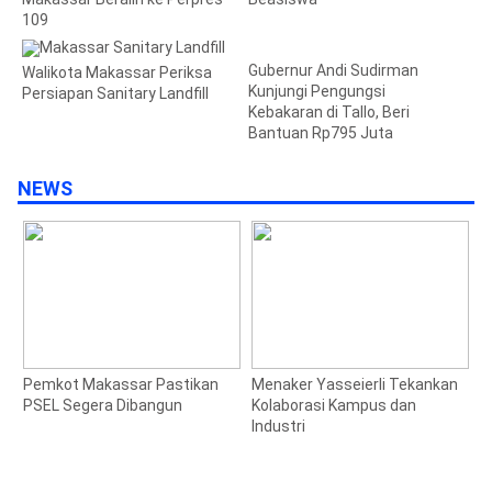
109
Gubernur Andi Sudirman
Walikota Makassar Periksa
Kunjungi Pengungsi
Persiapan Sanitary Landfill
Kebakaran di Tallo, Beri
Bantuan Rp795 Juta
NEWS
Pemkot Makassar Pastikan
Menaker Yasseierli Tekankan
J
PSEL Segera Dibangun
Kolaborasi Kampus dan
S
Industri
M
1