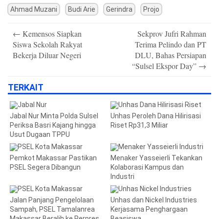
Ahmad Muzani
Budi Arie
Gerindra
Projo
Post
←
Kemensos Siapkan
Sekprov Jufri Rahman
navigation
Siswa Sekolah Rakyat
Terima Pelindo dan PT
Bekerja Diluar Negeri
DLU, Bahas Persiapan
“Sulsel Ekspor Day”
→
TERKAIT
Jabal Nur Minta Polda Sulsel
Unhas Peroleh Dana Hilirisasi
Periksa Basri Kajang hingga
Riset Rp31,3 Miliar
Usut Dugaan TPPU
Pemkot Makassar Pastikan
Menaker Yasseierli Tekankan
PSEL Segera Dibangun
Kolaborasi Kampus dan
Industri
Jalan Panjang Pengelolaan
Unhas dan Nickel Industries
Sampah, PSEL Tamalanrea
Kerjasama Penghargaan
Makassar Beralih ke Perpres
Beasiswa