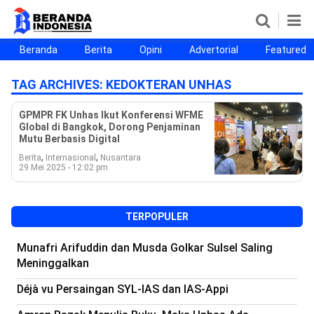
Beranda
Berita
Opini
Advertorial
Featured
Beranda
Berita
Opini
Advertorial
Featured
Beranda25
TAG ARCHIVES:
KEDOKTERAN UNHAS
SEGMEN
GPMPR FK Unhas Ikut Konferensi WFME
Global di Bangkok, Dorong Penjaminan
Nusantara
Jabodetabek
Sulselbar
Kota Makassar
Mutu Berbasis Digital
,
,
Berita
Internasional
Nusantara
29 Mei 2025 - 12:02 pm
TERPOPULER
Munafri Arifuddin dan Musda Golkar Sulsel Saling
Meninggalkan
Déjà vu Persaingan SYL-IAS dan IAS-Appi
©
Copyright
2026