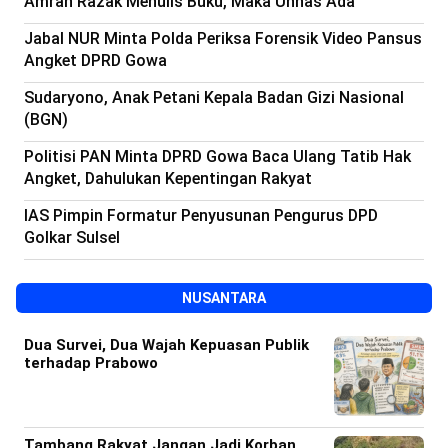
Amran Razak Menulis Buku, Maka Unhas Ada
Beranda
Indonesia
Jabal NUR Minta Polda Periksa Forensik Video Pansus
.
All
Angket DPRD Gowa
Right
Reserved
Sudaryono, Anak Petani Kepala Badan Gizi Nasional
(BGN)
Politisi PAN Minta DPRD Gowa Baca Ulang Tatib Hak
Angket, Dahulukan Kepentingan Rakyat
IAS Pimpin Formatur Penyusunan Pengurus DPD
Golkar Sulsel
NUSANTARA
Dua Survei, Dua Wajah Kepuasan Publik
terhadap Prabowo
Tambang Rakyat Jangan Jadi Korban