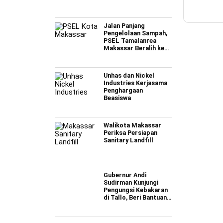
Jalan Panjang
Pengelolaan Sampah,
PSEL Tamalanrea
Makassar Beralih ke
Perpres 109
Unhas dan Nickel
Industries Kerjasama
Penghargaan
Beasiswa
Walikota Makassar
Periksa Persiapan
Sanitary Landfill
Gubernur Andi
Sudirman Kunjungi
Pengungsi Kebakaran
di Tallo, Beri Bantuan
Rp795 Juta