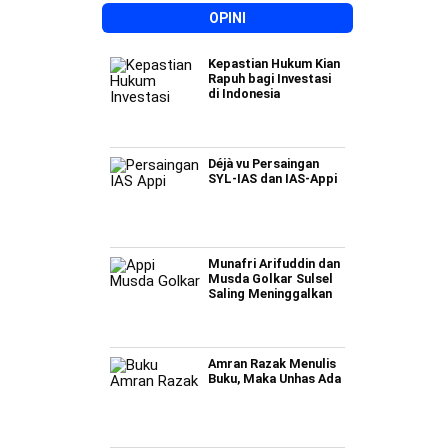
OPINI
Kepastian Hukum Kian
Rapuh bagi Investasi
di Indonesia
Déjà vu Persaingan
SYL-IAS dan IAS-Appi
Munafri Arifuddin dan
Musda Golkar Sulsel
Saling Meninggalkan
Amran Razak Menulis
Buku, Maka Unhas Ada