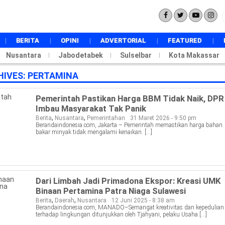
BERITA
OPINI
ADVERTORIAL
FEATURED
Nusantara
Jabodetabek
NASIONAL
Sulselbar
Kota Makassar
INTERNASIONAL
HIVES:
PERTAMINA
POLITIK
PEMERINTAHAN
Pemerintah Pastikan Harga BBM Tidak Naik, DPR
EKONOMI
Imbau Masyarakat Tak Panik
HUKUM
,
,
Berita
Nusantara
Pemerintahan
31 Maret 2026 - 9:50 pm
DAERAH
Berandaindonesia.com, Jakarta – Pemerintah memastikan harga bahan
bakar minyak tidak mengalami kenaikan. […]
PENDIDIKAN
METRO
TOKOH
BUDAYA
Dari Limbah Jadi Primadona Ekspor: Kreasi UMK
TECHSTYLE
Binaan Pertamina Patra Niaga Sulawesi
SPORT
,
,
Berita
Daerah
Nusantara
12 Juni 2025 - 8:38 am
WISATA
Berandaindonesia.com, MANADO–Semangat kreativitas dan kepedulian
terhadap lingkungan ditunjukkan oleh Tjahyani, pelaku Usaha […]