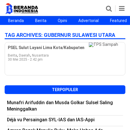
Beranda
Berita
Opini
Advertorial
Featured
Beranda
Berita
Opini
Advertorial
Featured
Beranda25
TAG ARCHIVES:
GUBERNUR SULAWESI UTARA
SEGMEN
PSEL Sulut Layani Lima Kota/Kabupaten
Nusantara
Jabodetabek
Sulselbar
Kota Makassar
,
,
Berita
Daerah
Nusantara
30 Mei 2025 - 2:42 pm
TERPOPULER
Munafri Arifuddin dan Musda Golkar Sulsel Saling
Meninggalkan
Déjà vu Persaingan SYL-IAS dan IAS-Appi
©
Copyright
2026