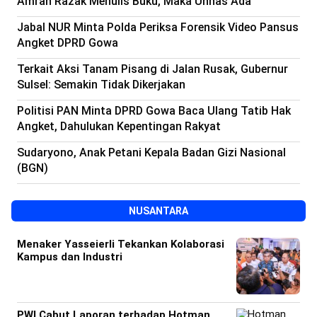
Amran Razak Menulis Buku, Maka Unhas Ada
Beranda
Indonesia
Jabal NUR Minta Polda Periksa Forensik Video Pansus
.
All
Angket DPRD Gowa
Right
Reserved
Terkait Aksi Tanam Pisang di Jalan Rusak, Gubernur
Sulsel: Semakin Tidak Dikerjakan
Politisi PAN Minta DPRD Gowa Baca Ulang Tatib Hak
Angket, Dahulukan Kepentingan Rakyat
Sudaryono, Anak Petani Kepala Badan Gizi Nasional
(BGN)
NUSANTARA
Menaker Yasseierli Tekankan Kolaborasi
Kampus dan Industri
PWI Cabut Laporan terhadap Hotman