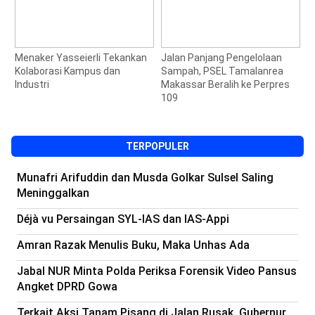
Menaker Yasseierli Tekankan
Jalan Panjang Pengelolaan
U
Kolaborasi Kampus dan
Sampah, PSEL Tamalanrea
K
Industri
Makassar Beralih ke Perpres
B
109
TERPOPULER
Munafri Arifuddin dan Musda Golkar Sulsel Saling
Meninggalkan
Déjà vu Persaingan SYL-IAS dan IAS-Appi
Amran Razak Menulis Buku, Maka Unhas Ada
Jabal NUR Minta Polda Periksa Forensik Video Pansus
Angket DPRD Gowa
Terkait Aksi Tanam Pisang di Jalan Rusak, Gubernur