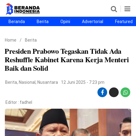
Beranda
Berita
Opini
Advertorial
Featured
Beranda
Berita
Opini
Advertorial
Featured
Beranda25
Home
/
Berita
SEGMEN
Presiden Prabowo Tegaskan Tidak Ada
Nusantara
Jabodetabek
Sulselbar
Kota Makassar
Reshuffle Kabinet Karena Kerja Menteri
Baik dan Solid
Berita
,
Nasional
,
Nusantara
12 Juni 2025 - 7:23 pm
Editor :
fadhel
©
Copyright
2026