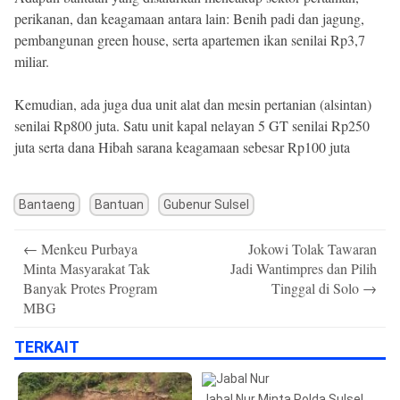
perikanan, dan keagamaan antara lain: Benih padi dan jagung,
pembangunan green house, serta apartemen ikan senilai Rp3,7
miliar.
Kemudian, ada juga dua unit alat dan mesin pertanian (alsintan)
senilai Rp800 juta. Satu unit kapal nelayan 5 GT senilai Rp250
juta serta dana Hibah sarana keagamaan sebesar Rp100 juta
Bantaeng
Bantuan
Gubenur Sulsel
Post
←
Menkeu Purbaya
Jokowi Tolak Tawaran
navigation
Minta Masyarakat Tak
Jadi Wantimpres dan Pilih
Banyak Protes Program
Tinggal di Solo
→
MBG
TERKAIT
Jabal Nur Minta Polda Sulsel