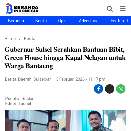
Beranda
Berita
Opini
Advertorial
Featured
Beranda
Berita
Opini
Advertorial
Featured
Beranda25
Home
/
Berita
SEGMEN
Gubernur Sulsel Serahkan Bantuan Bibit,
Nusantara
Jabodetabek
Sulselbar
Kota Makassar
Green House hingga Kapal Nelayan untuk
Warga Bantaeng
Berita
,
Daerah
,
Sulselbar
13 Februari 2026 - 11:17 pm
Penulis : Ruslan
Editor :
fadhel
©
Copyright
2026