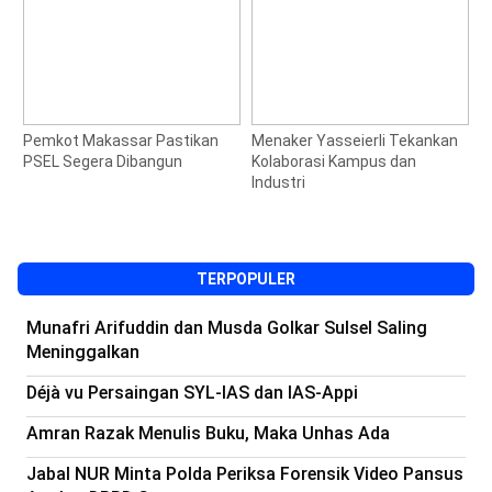
Pemkot Makassar Pastikan
Menaker Yasseierli Tekankan
J
PSEL Segera Dibangun
Kolaborasi Kampus dan
S
Industri
M
1
TERPOPULER
Munafri Arifuddin dan Musda Golkar Sulsel Saling
Meninggalkan
Déjà vu Persaingan SYL-IAS dan IAS-Appi
Amran Razak Menulis Buku, Maka Unhas Ada
Jabal NUR Minta Polda Periksa Forensik Video Pansus