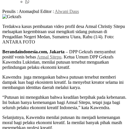
Penulis : Atomaqbul
Editor :
Alwani Daus
Terdakwa kasus pembuatan video profil desa Amsal Christiy Sitepu
meluapkan kegembiraan usai mengikuti sidang putusan di
Pengadilan Negeri Medan, Sumatera Utara, Rabu (1/4). Foto:
ANTARA FOTO
Berandaindonesia.com, Jakarta
– DPP Gekrafs menyambut
positif vonis bebas
Amsal Sitepu
. Ketua Umum DPP Gekrafs
Kawendra Lukistian, menilai putusan tersebut menguatkan
perlindungan pelaku ekonomi kreatif.
Kawendra juga menegaskan bahwa putusan tersebut memberi
dampak luas bagi ekosistem kreatif. Ia menyebut kreator selama ini
membangun identitas daerah melalui karya.
“Putusan ini meneguhkan bahwa keadilan berpihak pada kebenaran.
Ini bukan hanya kemenangan bagi Amsal Sitepu, tetapi juga bagi
seluruh pelaku ekonomi kreatif Indonesia,” kata Kawendra.
Selanjutnya, Kawendra menilai putusan itu menjadi kemenangan
moral bagi pelaku ekonomi kreatif. Ia menilai banyak pihak masih
meremehkan profesi kreatif.