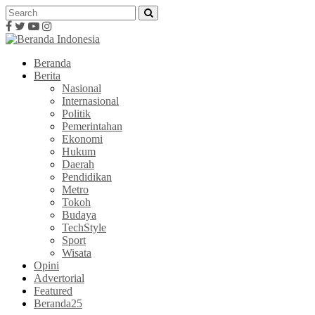
Beranda
Berita
Nasional
Internasional
Politik
Pemerintahan
Ekonomi
Hukum
Daerah
Pendidikan
Metro
Tokoh
Budaya
TechStyle
Sport
Wisata
Opini
Advertorial
Featured
Beranda25