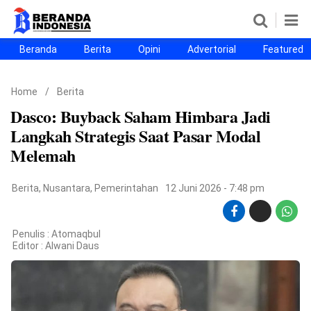
Beranda
Berita
Opini
Advertorial
Featured
Beranda
Berita
Opini
Advertorial
Featured
Beranda25
Home
/
Berita
SEGMEN
Dasco: Buyback Saham Himbara Jadi
Nusantara
Jabodetabek
Sulselbar
Kota Makassar
Langkah Strategis Saat Pasar Modal
Melemah
Berita
,
Nusantara
,
Pemerintahan
12 Juni 2026 - 7:48 pm
Penulis : Atomaqbul
Editor :
Alwani Daus
©
Copyright
2026