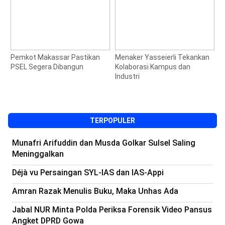
Pemkot Makassar Pastikan
Menaker Yasseierli Tekankan
J
PSEL Segera Dibangun
Kolaborasi Kampus dan
S
Industri
M
1
TERPOPULER
Munafri Arifuddin dan Musda Golkar Sulsel Saling
Meninggalkan
Déjà vu Persaingan SYL-IAS dan IAS-Appi
Amran Razak Menulis Buku, Maka Unhas Ada
Jabal NUR Minta Polda Periksa Forensik Video Pansus
Angket DPRD Gowa