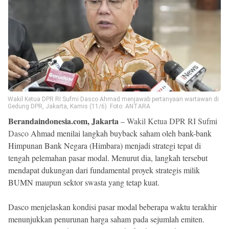
Beranda
Indonesia
.
All
Right
Reserved
Wakil Ketua DPR RI Sufmi Dasco Ahmad menjawab pertanyaan wartawan di
Gedung DPR, Jakarta, Kamis (11/6). Foto: ANTARA
Berandaindonesia.com, Jakarta
–
Wakil Ketua DPR RI Sufmi
Dasco
Ahmad menilai langkah buyback saham oleh bank-bank
Himpunan Bank Negara (Himbara) menjadi strategi tepat di
tengah pelemahan pasar modal. Menurut dia, langkah tersebut
mendapat dukungan dari fundamental proyek strategis milik
BUMN maupun sektor swasta yang tetap kuat.
Dasco menjelaskan kondisi pasar modal beberapa waktu terakhir
menunjukkan penurunan harga saham pada sejumlah emiten.