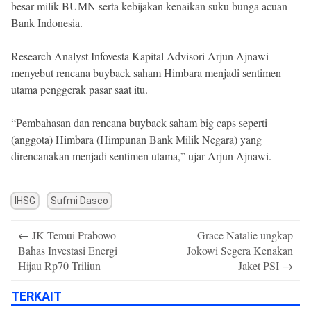
besar milik BUMN serta kebijakan kenaikan suku bunga acuan
Bank Indonesia.
Research Analyst Infovesta Kapital Advisori Arjun Ajnawi
menyebut rencana buyback saham Himbara menjadi sentimen
utama penggerak pasar saat itu.
“Pembahasan dan rencana buyback saham big caps seperti
(anggota) Himbara (Himpunan Bank Milik Negara) yang
direncanakan menjadi sentimen utama,” ujar Arjun Ajnawi.
IHSG
Sufmi Dasco
Post
←
JK Temui Prabowo
Grace Natalie ungkap
navigation
Bahas Investasi Energi
Jokowi Segera Kenakan
Hijau Rp70 Triliun
Jaket PSI
→
TERKAIT