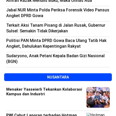
Amran Razak Menulis Buku, Maka Unhas Ada
Beranda
Indonesia
Jabal NUR Minta Polda Periksa Forensik Video Pansus
.
All
Angket DPRD Gowa
Right
Reserved
Terkait Aksi Tanam Pisang di Jalan Rusak, Gubernur
Sulsel: Semakin Tidak Dikerjakan
Politisi PAN Minta DPRD Gowa Baca Ulang Tatib Hak
Angket, Dahulukan Kepentingan Rakyat
Sudaryono, Anak Petani Kepala Badan Gizi Nasional
(BGN)
NUSANTARA
Menaker Yasseierli Tekankan Kolaborasi
Kampus dan Industri
PWI Cabut Laporan terhadap Hotman