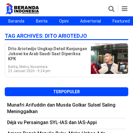
Beranda
Berita
Opini
Advertorial
Featured
Beranda
Berita
Opini
Advertorial
Featured
Beranda25
TAG ARCHIVES:
DITO ARIOTEDJO
SEGMEN
Dito Ariotedjo Ungkap Detail Kunjungan
Jokowi ke Arab Saudi Saat Diperiksa
Nusantara
Jabodetabek
Sulselbar
Kota Makassar
KPK
,
,
Berita
Metro
Nusantara
23 Januari 2026 - 9:24 pm
TERPOPULER
Munafri Arifuddin dan Musda Golkar Sulsel Saling
Meninggalkan
Déjà vu Persaingan SYL-IAS dan IAS-Appi
©
Copyright
2026