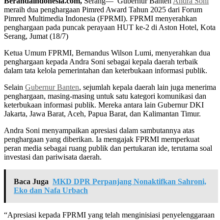
Berandaindonesia.com,
Serang— Gubernur Banten
Andra Soni
meraih dua penghargaan Pimred Award Tahun 2025 dari Forum
Pimred Multimedia Indonesia (FPRMI). FPRMI menyerahkan
penghargaan pada puncak perayaan HUT ke-2 di Aston Hotel, Kota
Serang, Jumat (18/7)
Ketua Umum FPRMI, Bernandus Wilson Lumi, menyerahkan dua
penghargaan kepada Andra Soni sebagai kepala daerah terbaik
dalam tata kelola pemerintahan dan keterbukaan informasi publik.
Selain
Gubernur Banten
, sejumlah kepala daerah lain juga menerima
penghargaan, masing-masing untuk satu kategori komunikasi dan
keterbukaan informasi publik. Mereka antara lain Gubernur DKI
Jakarta, Jawa Barat, Aceh, Papua Barat, dan Kalimantan Timur.
Andra Soni menyampaikan apresiasi dalam sambutannya atas
penghargaan yang diberikan. Ia mengajak FPRMI memperkuat
peran media sebagai ruang publik dan pertukaran ide, terutama soal
investasi dan pariwisata daerah.
Baca Juga
MKD DPR Perpanjang Nonaktifkan Sahroni,
Eko dan Nafa Urbach
“Apresiasi kepada FPRMI yang telah menginisiasi penyelenggaraan