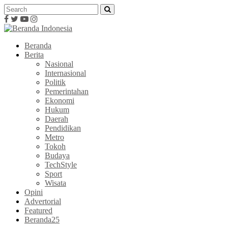
Beranda
Berita
Nasional
Internasional
Politik
Pemerintahan
Ekonomi
Hukum
Daerah
Pendidikan
Metro
Tokoh
Budaya
TechStyle
Sport
Wisata
Opini
Advertorial
Featured
Beranda25