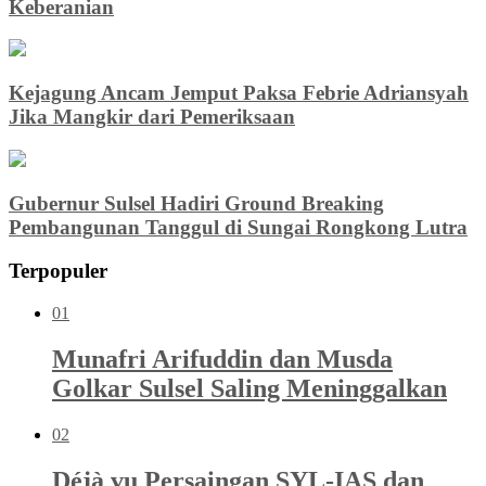
Keberanian
Kejagung Ancam Jemput Paksa Febrie Adriansyah
Jika Mangkir dari Pemeriksaan
Gubernur Sulsel Hadiri Ground Breaking
Pembangunan Tanggul di Sungai Rongkong Lutra
Terpopuler
01
Munafri Arifuddin dan Musda
Golkar Sulsel Saling Meninggalkan
02
Déjà vu Persaingan SYL-IAS dan