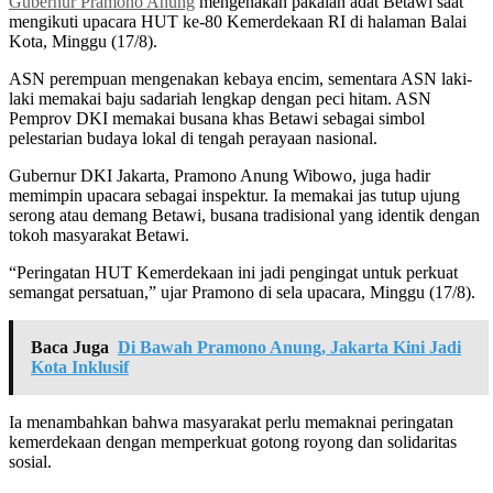
Gubernur Pramono Anung
mengenakan pakaian adat Betawi saat
mengikuti upacara HUT ke-80 Kemerdekaan RI di halaman Balai
Kota, Minggu (17/8).
ASN perempuan mengenakan kebaya encim, sementara ASN laki-
laki memakai baju sadariah lengkap dengan peci hitam. ASN
Pemprov DKI memakai busana khas Betawi sebagai simbol
pelestarian budaya lokal di tengah perayaan nasional.
Gubernur DKI Jakarta, Pramono Anung Wibowo, juga hadir
memimpin upacara sebagai inspektur. Ia memakai jas tutup ujung
serong atau demang Betawi, busana tradisional yang identik dengan
tokoh masyarakat Betawi.
“Peringatan HUT Kemerdekaan ini jadi pengingat untuk perkuat
semangat persatuan,” ujar Pramono di sela upacara, Minggu (17/8).
Baca Juga
Di Bawah Pramono Anung, Jakarta Kini Jadi
Kota Inklusif
Ia menambahkan bahwa masyarakat perlu memaknai peringatan
kemerdekaan dengan memperkuat gotong royong dan solidaritas
sosial.