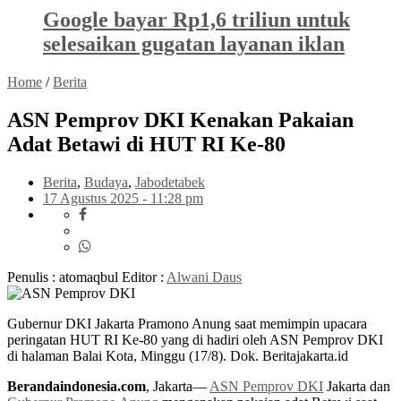
Google bayar Rp1,6 triliun untuk
selesaikan gugatan layanan iklan
Home
/
Berita
ASN Pemprov DKI Kenakan Pakaian
Adat Betawi di HUT RI Ke-80
Berita
,
Budaya
,
Jabodetabek
17 Agustus 2025 - 11:28 pm
Penulis : atomaqbul
Editor :
Alwani Daus
Gubernur DKI Jakarta Pramono Anung saat memimpin upacara
peringatan HUT RI Ke-80 yang di hadiri oleh ASN Pemprov DKI
di halaman Balai Kota, Minggu (17/8). Dok. Beritajakarta.id
Berandaindonesia.com
, Jakarta—
ASN Pemprov DKI
Jakarta dan