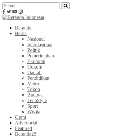
Beranda
Berita
Nasional
Internasional
Politik
Pemerintahan
Ekonomi
Hukum
Daerah
Pendidikan
Metro
Tokoh
Budaya
TechStyle
Sport
Wisata
Opini
Advertorial
Featured
Beranda25