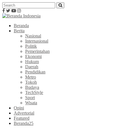
Beranda
Berita
Nasional
Internasional
Politik
Pemerintahan
Ekonomi
Hukum
Daerah
Pendidikan
Metro
Tokoh
Budaya
TechStyle
Sport
Wisata
Opini
Advertorial
Featured
Beranda25