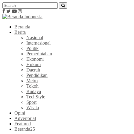
Beranda
Berita
Nasional
Internasional
Politik
Pemerintahan
Ekonomi
Hukum
Daerah
Pendidikan
Metro
Tokoh
Budaya
TechStyle
Sport
Wisata
Opini
Advertorial
Featured
Beranda25